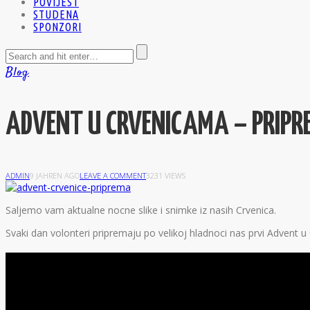
POVIJEST
STUDENA
SPONZORI
Blog
ADVENT U CRVENICAMA – PRIPR
ADMIN
9 JAHREN AGO
LEAVE A COMMENT
3231 VIEWS
S
aljemo vam aktualne nocne slike i snimke iz nasih Crvenica.
Svaki dan volonteri pripremaju po velikoj hladnoci nas prvi Advent 