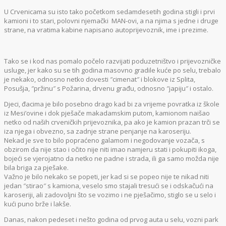
U Crvenicama su isto tako početkom sedamdesetih godina stigli i prvi
kamioni i to stari, polovni njemački MAN-ovi, a na njima s jedne i druge
strane, na vratima kabine napisano autoprijevoznik, ime i prezime.
Tako se i kod nas pomalo počelo razvijati poduzetništvo i prijevozničke
usluge, jer kako su se tih godina masovno gradile kuće po selu, trebalo
je nekako, odnosno netko dovesti ″cimenat″ i blokove iz Splita,
Posušja, ″pržinu″ s Požarina, drvenu građu, odnosno ″japiju″ i ostalo.
Djeci, đacima je bilo posebno drago kad bi za vrijeme povratka iz škole
iz Mesi’ovine i dok pješače makadamskim putom, kamionom naišao
netko od naših crveničkih prijevoznika, pa ako je kamion prazan trči se
iza njega i obvezno, sa zadnje strane penjanje na karoseriju.
Nekad je sve to bilo popraćeno galamom i negodovanje vozača, s
obzirom da nije stao i očito nije niti imao namjeru stati i pokupiti ikoga,
bojeći se vjerojatno da netko ne padne i strada, ili ga samo možda nije
bila briga za pješake.
Važno je bilo nekako se popeti, jer kad si se popeo nije te nikad niti
jedan ″stirao″ s kamiona, veselo smo stajali tresući se i odskačući na
karoseriji, ali zadovoljni što se vozimo i ne pješačimo, stiglo se u selo i
kući puno brže i lakše.
Danas, nakon pedeset i nešto godina od prvog auta u selu, vozni park