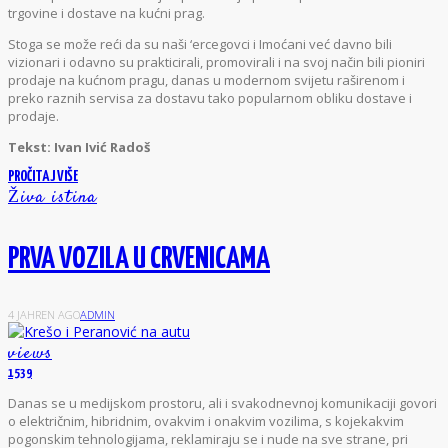
trgovine i dostave na kućni prag.
Stoga se može reći da su naši ‘ercegovci i Imoćani već davno bili
vizionari i odavno su prakticirali, promovirali i na svoj način bili pioniri
prodaje na kućnom pragu, danas u modernom svijetu raširenom i
preko raznih servisa za dostavu tako popularnom obliku dostave i
prodaje.
Tekst: Ivan Ivić Radoš
PROČITAJ VIŠE
Živa istina
PRVA VOZILA U CRVENICAMA
4 JAHREN AGO
ADMIN
views
1539
D
anas se u medijskom prostoru, ali i svakodnevnoj komunikaciji govori
o električnim, hibridnim, ovakvim i onakvim vozilima, s kojekakvim
pogonskim tehnologijama, reklamiraju se i nude na sve strane, pri