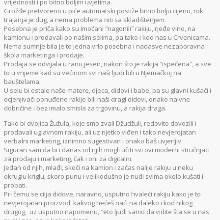
vrijednosti i po bitno boljim uvjetima.
Grožđe pretvoreno u piće automatski postiže bitno bolju cijenu, rok
trajanja je dug, a nema problema niti sa skladištenjem.
Posebna je priča kako su Imoćani ″nagonili″ rakiju, rjeđe vino, na
kamionu i prodavali po našim selima, pa tako i kod nas u Crvenicama.
Nema sumnje bila je to jedna vrlo posebna i nadasve nezaboravna
škola marketinga i prodaje.
Prodaja se odvijala u ranu jesen, nakon što je rakija ″ispečena″, a sve
to u vrijeme kad su većinom svi naši ljudi bili u Njemačkoj na
bauštelama.
U selu bi ostale naše matere, djeca, didovi i babe, pa su glavni kušači i
ocjenjivači ponuđene rakije bili naši dragi didovi, onako naivne
dobričine i bez imalo smisla za trgovinu, a rakija draga.
Tako bi dvojica Žužula, koje smo zvali Džudžuli, redovito dovozili i
prodavali uglavnom rakiju, ali uz rijetko viđen i tako nevjerojatan
verbalni marketing, iznimno sugestivan i onako baš uvjerljiv.
Siguran sam da bi i danas od njih mogli učiti svi ovi moderni stručnjaci
za prodaju i marketing, čak i oni za digitalni.
Jedan od njih, mlađi, skoči na kamion i začas nalije rakiju u neku
okruglu kriglu, skoro punu i velikodušno je nudi svima okolo kušati i
probati.
Pri čemu se cilja didove, naravno, usputno hvaleći rakiju kako je to
nevjerojatan proizvod, kakvog nećeš naći na daleko i kod nikog
drugog, uz usputno napomenu, ″eto ljudi samo da vidite šta se u nas