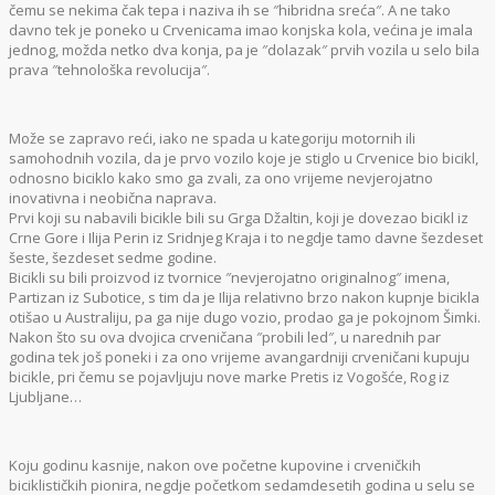
čemu se nekima čak tepa i naziva ih se ″hibridna sreća″. A ne tako
davno tek je poneko u Crvenicama imao konjska kola, većina je imala
jednog, možda netko dva konja, pa je ″dolazak″ prvih vozila u selo bila
prava ″tehnološka revolucija″.
Može se zapravo reći, iako ne spada u kategoriju motornih ili
samohodnih vozila, da je prvo vozilo koje je stiglo u Crvenice bio bicikl,
odnosno biciklo kako smo ga zvali, za ono vrijeme nevjerojatno
inovativna i neobična naprava.
Prvi koji su nabavili bicikle bili su Grga Džaltin, koji je dovezao bicikl iz
Crne Gore i Ilija Perin iz Sridnjeg Kraja i to negdje tamo davne šezdeset
šeste, šezdeset sedme godine.
Bicikli su bili proizvod iz tvornice ″nevjerojatno originalnog″ imena,
Partizan iz Subotice, s tim da je Ilija relativno brzo nakon kupnje bicikla
otišao u Australiju, pa ga nije dugo vozio, prodao ga je pokojnom Šimki.
Nakon što su ova dvojica crveničana ″probili led″, u narednih par
godina tek još poneki i za ono vrijeme avangardniji crveničani kupuju
bicikle, pri čemu se pojavljuju nove marke Pretis iz Vogošće, Rog iz
Ljubljane…
Koju godinu kasnije, nakon ove početne kupovine i crveničkih
biciklističkih pionira, negdje početkom sedamdesetih godina u selu se