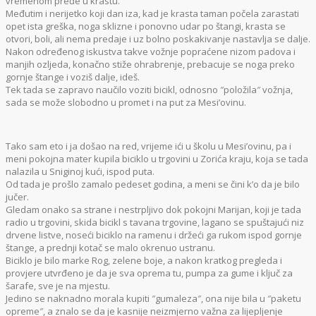
vremenom pređe u krastu.
Međutim i nerijetko koji dan iza, kad je krasta taman počela zarastati
opet ista greška, noga sklizne i ponovno udar po štangi, krasta se
otvori, boli, ali nema predaje i uz bolno poskakivanje nastavlja se dalje.
Nakon određenog iskustva takve vožnje popraćene nizom padova i
manjih ozljeda, konačno stiže ohrabrenje, prebacuje se noga preko
gornje štange i voziš dalje, ideš.
Tek tada se zapravo naučilo voziti bicikl, odnosno ″položila″ vožnja,
sada se može slobodno u promet i na put za Mesi’ovinu.
Tako sam eto i ja došao na red, vrijeme ići u školu u Mesi’ovinu, pa i
meni pokojna mater kupila biciklo u trgovini u Zorića kraju, koja se tada
nalazila u Sniginoj kući, ispod puta.
Od tada je prošlo zamalo pedeset godina, a meni se čini k’o da je bilo
jučer.
Gledam onako sa strane i nestrpljivo dok pokojni Marijan, koji je tada
radio u trgovini, skida bicikl s tavana trgovine, lagano se spuštajući niz
drvene listve, noseći biciklo na ramenu i držeći ga rukom ispod gornje
štange, a prednji kotač se malo okrenuo ustranu.
Biciklo je bilo marke Rog, zelene boje, a nakon kratkog pregleda i
provjere utvrđeno je da je sva oprema tu, pumpa za gume i ključ za
šarafe, sve je na mjestu.
Jedino se naknadno morala kupiti ″gumaleza″, ona nije bila u ″paketu
opreme″, a znalo se da je kasnije neizmjerno važna za lijepljenje