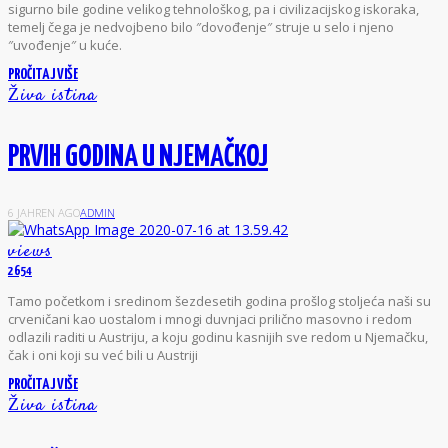
sigurno bile godine velikog tehnološkog, pa i civilizacijskog iskoraka,
temelj čega je nedvojbeno bilo ″dovođenje″ struje u selo i njeno
″uvođenje″ u kuće.
PROČITAJ VIŠE
Živa istina
PRVIH GODINA U NJEMAČKOJ
6 JAHREN AGO
ADMIN
views
2654
T
amo početkom i sredinom šezdesetih godina prošlog stoljeća naši su
crveničani kao uostalom i mnogi duvnjaci prilično masovno i redom
odlazili raditi u Austriju, a koju godinu kasnijih sve redom u Njemačku,
čak i oni koji su već bili u Austriji
PROČITAJ VIŠE
Živa istina