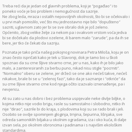
Treba reći da je jedan od glavnih problema, koji je ″pogađao″ i to
poneko voće je bio problem i nemogućnost da sazrije.
Ne zbog leda, mraza i ostalih nepovoljnih okolnosti, što bi se očekivalo i
u prvi mah pomislilo, već što mu jednostavno nije bilo ″dopušteno″
sazriti, uglavnom zato jer bi se sve obralo dok je još zeleno.
Općenito, zbog velike želje za nekom pa i ovakvom vrstom voća jedva
bi se dočekalo da plodovi ozelene, ili barem malo ″zarude″, pa da ih se
bere, jer tko će čekati da sazriju.
Poznata je tako priča našeg pokojnog novinara Petra Miloša, koju je on
znao često ispričati kako je tek u Slavoniji, dok je tamo bio u školi
spoznao da su crne šljive stvarno crne, jer u nas, kako ih je bilo jako
malo, a zainteresiranih za berbu puno, nikad nisu stigle ″pocrniti″.
″Normalno″ oberu se zelene, jer držeći se one ako nećeš takve, nećeš
nikakve, brale bi se u ″zelenoj fazi″, tako da je saznanje i ″otkriće″ da
su crne šljive stvarno crne kod njega očito izazvalo iznenađenje, pa i
nevjericu.
Ali su zato u nas dobro i bez problema uspijevale neke divlje biljke, o
kojima nitko nije vodio brigu, rasle su samostalno i slobodno, nitko ih
nije ″dirao″, sazrile bi do kraja, s plodovima koji su se rado brali i jeli.
Osobito se ovdje spominjem gloginja, trnjina, šepurina, lišnjaka, sve
odreda samoniklih biljaka u okolnim ogradama, iza i oko kuća, ili dalje
izvan sela, po okolnim obroncima i padinama i s najvišim ekološkim
standardima.