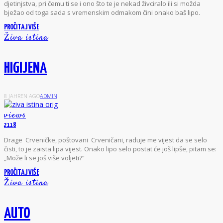
djetinjstva, pri čemu ti se i ono što te je nekad živciralo ili si možda
bježao od toga sada s vremenskim odmakom čini onako baš lipo.
PROČITAJ VIŠE
Živa istina
HIGIJENA
8 JAHREN AGO
ADMIN
views
2118
D
rage Crveničke, poštovani Crveničani, raduje me vijest da se selo
čisti, to je zaista lipa vijest. Onako lipo selo postat će još lipše, pitam se:
„Može li se još više voljeti?“
PROČITAJ VIŠE
Živa istina
AUTO