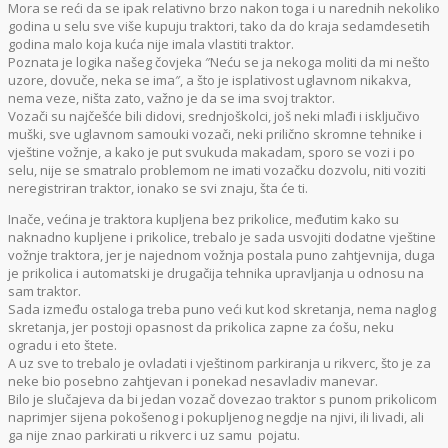
Mora se reći da se ipak relativno brzo nakon toga i u narednih nekoliko
godina u selu sve više kupuju traktori, tako da do kraja sedamdesetih
godina malo koja kuća nije imala vlastiti traktor.
Poznata je logika našeg čovjeka ″Neću se ja nekoga moliti da mi nešto
uzore, dovuče, neka se ima″, a što je isplativost uglavnom nikakva,
nema veze, ništa zato, važno je da se ima svoj traktor.
Vozači su najčešće bili didovi, srednjoškolci, još neki mlađi i isključivo
muški, sve uglavnom samouki vozači, neki prilično skromne tehnike i
vještine vožnje, a kako je put svukuda makadam, sporo se vozi i po
selu, nije se smatralo problemom ne imati vozačku dozvolu, niti voziti
neregistriran traktor, ionako se svi znaju, šta će ti.
Inače, većina je traktora kupljena bez prikolice, međutim kako su
naknadno kupljene i prikolice, trebalo je sada usvojiti dodatne vještine
vožnje traktora, jer je najednom vožnja postala puno zahtjevnija, duga
je prikolica i automatski je drugačija tehnika upravljanja u odnosu na
sam traktor.
Sada između ostaloga treba puno veći kut kod skretanja, nema naglog
skretanja, jer postoji opasnost da prikolica zapne za ćošu, neku
ogradu i eto štete.
A uz sve to trebalo je ovladati i vještinom parkiranja u rikverc, što je za
neke bio posebno zahtjevan i ponekad nesavladiv manevar.
Bilo je slučajeva da bi jedan vozač dovezao traktor s punom prikolicom
naprimjer sijena pokošenog i pokupljenog negdje na njivi, ili livadi, ali
ga nije znao parkirati u rikverc i uz samu pojatu.