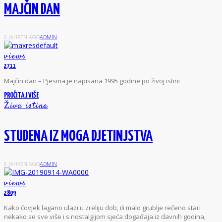
MAJČIN DAN
6 JAHREN AGO
ADMIN
views
2711
M
ajčin dan – Pjesma je napisana 1995 godine po živoj istini
PROČITAJ VIŠE
Živa istina
STUDENA IZ MOGA DJETINJSTVA
6 JAHREN AGO
ADMIN
views
2809
K
ako čovjek lagano ulazi u zreliju dob, ili malo grublje rečeno stari
nekako se sve više i s nostalgijom sjeća događaja iz davnih godina,