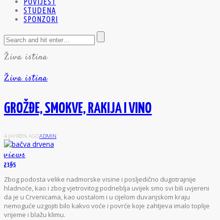
POVIJEST
STUDENA
SPONZORI
Živa istina
Živa istina
GROŽĐE, SMOKVE, RAKIJA I VINO
4 JAHREN AGO
ADMIN
views
2365
Zbog podosta velike nadmorske visine i posljedično dugotrajnije
hladnoće, kao i zbog vjetrovitog podneblja uvijek smo svi bili uvjereni
da je u Crvenicama, kao uostalom i u cijelom duvanjskom kraju
nemoguće uzgojiti bilo kakvo voće i povrće koje zahtjeva imalo toplije
vrijeme i blažu klimu.