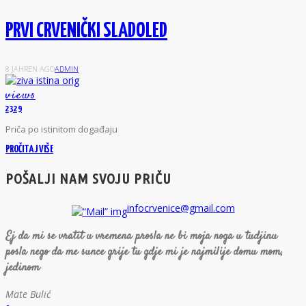
PRVI CRVENIČKI SLADOLED
8 JAHREN AGO
ADMIN
views
2329
P
riča
po
istinitom
događaju
PROČITAJ VIŠE
POŠALJI NAM SVOJU PRIČU
infocrvenice@gmail.com
Ej da mi se vratit u vremena prosla ne bi moja noga u tudjinu
posla nego da me sunce grije tu gdje mi je najmilije domu mom,
jedinom
Mate Bulić