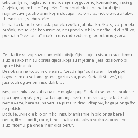
tako omiljenoj i uglavnom jednosmjernoj govornoj komunikaciji našeg
čovjeka, kojom bi se ″uspješno″ obeshrabrilo i one najhrabrije i
najinovativnije, ako bi im kojim slučajem palo na pamet krenuti u takvu
″besmislicu″, saditi voćke.
Istina, tu i tamo bi se našla poneka voćka, jabuka, kruška, šljiva, poneki
orašak, sve to više kao iznimka, ne i pravilo, a bilo je nešto i divljih šljiva,
poznatih ″zezdarlija″, inače u nas rado viđenog i popularnog voća.
Zezdarlije su zapravo samonikle divlje šljive koje u stvari nisu ničemu
služile i ako ih nisu obrala djeca, koja su ih jedina i jela, doslovno bi
opale i istrunule.
Bez obzira na to, poneki vlasnici ″zezdarlija″ su ih branili brati pod
izgovorom da se lome grane, gazi trava, pravi šteta, ili što već, nije
jasno, ali uglavnom nisu dali brati.
Međutim, nikakva zabrana nije mogla spriječiti da ih se obere, bralo se
i po najvećoj kiši, jer je tada najmanje rizično, mokri do gole kože, ali
nema veze, bere se, naberu se puna ″nidra″ i džepovi, koga je briga što
se pokislo.
Doduše, uvijek je bilo onih koji nisu branili i nije ih bilo briga bere li
netko, ili ne, lomi li grane, ili ne, znali su da takva voćka zapravo ne
služi ničemu, pa onda ″nek’ dica beru″.