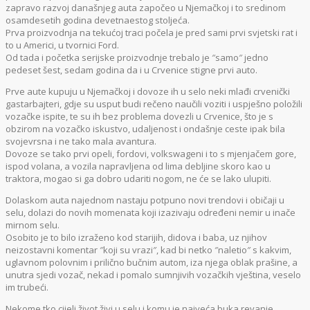
zapravo razvoj današnjeg auta započeo u Njemačkoj i to sredinom
osamdesetih godina devetnaestog stoljeća.
Prva proizvodnja na tekućoj traci počela je pred sami prvi svjetski rat i
to u Americi, u tvornici Ford.
Od tada i početka serijske proizvodnje trebalo je ″samo″ jedno
pedeset šest, sedam godina da i u Crvenice stigne prvi auto.
Prve aute kupuju u Njemačkoj i dovoze ih u selo neki mlađi crvenički
gastarbajteri, gdje su usput budi rečeno naučili voziti i uspješno položili
vozačke ispite, te su ih bez problema dovezli u Crvenice, što je s
obzirom na vozačko iskustvo, udaljenost i ondašnje ceste ipak bila
svojevrsna i ne tako mala avantura.
Dovoze se tako prvi opeli, fordovi, volkswageni i to s mjenjačem gore,
ispod volana, a vozila napravljena od lima debljine skoro kao u
traktora, mogao si ga dobro udariti nogom, ne će se lako ulupiti.
Dolaskom auta najednom nastaju potpuno novi trendovi i običaji u
selu, dolazi do novih momenata koji izazivaju određeni nemir u inače
mirnom selu.
Osobito je to bilo izraženo kod starijih, didova i baba, uz njihov
neizostavni komentar ″koji su vrazi″, kad bi netko ″naletio″ s kakvim,
uglavnom polovnim i prilično bučnim autom, iza njega oblak prašine, a
unutra sjedi vozač, nekad i pomalo sumnjivih vozačkih vještina, veselo
im trubeći.
Nekome tko cijeli život živi u selu i komu je najveća buka revanje