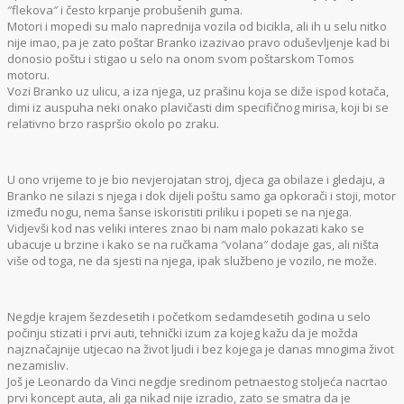
″flekova″ i često krpanje probušenih guma.
Motori i mopedi su malo naprednija vozila od bicikla, ali ih u selu nitko
nije imao, pa je zato poštar Branko izazivao pravo oduševljenje kad bi
donosio poštu i stigao u selo na onom svom poštarskom Tomos
motoru.
Vozi Branko uz ulicu, a iza njega, uz prašinu koja se diže ispod kotača,
dimi iz auspuha neki onako plavičasti dim specifičnog mirisa, koji bi se
relativno brzo raspršio okolo po zraku.
U ono vrijeme to je bio nevjerojatan stroj, djeca ga obilaze i gledaju, a
Branko ne silazi s njega i dok dijeli poštu samo ga opkorači i stoji, motor
između nogu, nema šanse iskoristiti priliku i popeti se na njega.
Vidjevši kod nas veliki interes znao bi nam malo pokazati kako se
ubacuje u brzine i kako se na ručkama ″volana″ dodaje gas, ali ništa
više od toga, ne da sjesti na njega, ipak službeno je vozilo, ne može.
Negdje krajem šezdesetih i početkom sedamdesetih godina u selo
počinju stizati i prvi auti, tehnički izum za kojeg kažu da je možda
najznačajnije utjecao na život ljudi i bez kojega je danas mnogima život
nezamisliv.
Još je Leonardo da Vinci negdje sredinom petnaestog stoljeća nacrtao
prvi koncept auta, ali ga nikad nije izradio, zato se smatra da je