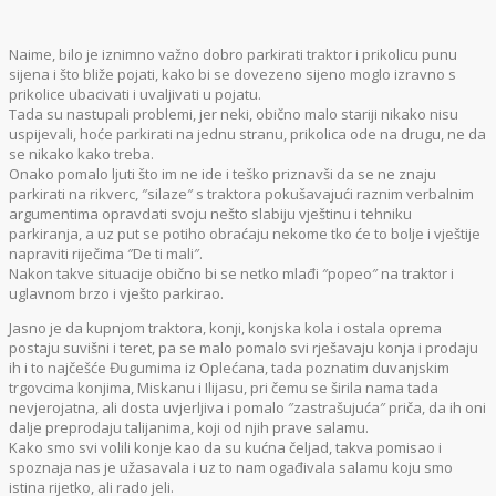
Naime, bilo je iznimno važno dobro parkirati traktor i prikolicu punu
sijena i što bliže pojati, kako bi se dovezeno sijeno moglo izravno s
prikolice ubacivati i uvaljivati u pojatu.
Tada su nastupali problemi, jer neki, obično malo stariji nikako nisu
uspijevali, hoće parkirati na jednu stranu, prikolica ode na drugu, ne da
se nikako kako treba.
Onako pomalo ljuti što im ne ide i teško priznavši da se ne znaju
parkirati na rikverc, ″silaze″ s traktora pokušavajući raznim verbalnim
argumentima opravdati svoju nešto slabiju vještinu i tehniku
parkiranja, a uz put se potiho obraćaju nekome tko će to bolje i vještije
napraviti riječima ″De ti mali″.
Nakon takve situacije obično bi se netko mlađi ″popeo″ na traktor i
uglavnom brzo i vješto parkirao.
Jasno je da kupnjom traktora, konji, konjska kola i ostala oprema
postaju suvišni i teret, pa se malo pomalo svi rješavaju konja i prodaju
ih i to najčešće Đugumima iz Oplećana, tada poznatim duvanjskim
trgovcima konjima, Miskanu i Ilijasu, pri čemu se širila nama tada
nevjerojatna, ali dosta uvjerljiva i pomalo ″zastrašujuća″ priča, da ih oni
dalje preprodaju talijanima, koji od njih prave salamu.
Kako smo svi volili konje kao da su kućna čeljad, takva pomisao i
spoznaja nas je užasavala i uz to nam ogađivala salamu koju smo
istina rijetko, ali rado jeli.