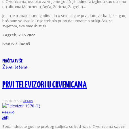
u Crvenicama, osobito za vrijeme godišnjih odmora izgleda kao da smo
na ulicama Münchena, Beča, Züricha, Zagreba…
Je da je trebalo puno godina da u selo stigne prvi auto, ali kad je stigao,
baš nam se svidilo i nije trebalo puno da uhvatimo priključak za
svijetom, sve smo ih stigli.
Zagreb, 20.5.2022
Ivan Ivić Radoš
PROČITAJ VIŠE
Živa istina
PRVI TELEVIZORI U CRVENICAMA
5 JAHREN AGO
ADMIN
views
2689
S
edamdesete godine prošlog stoljeća su kod nas u Crvenicama sasvim