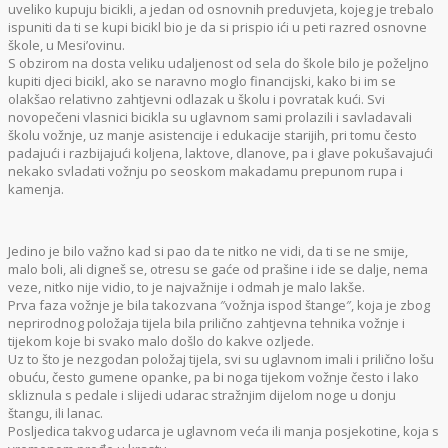
uveliko kupuju bicikli, a jedan od osnovnih preduvjeta, kojeg je trebalo
ispuniti da ti se kupi bicikl bio je da si prispio ići u peti razred osnovne
škole, u Mesi’ovinu.
S obzirom na dosta veliku udaljenost od sela do škole bilo je poželjno
kupiti djeci bicikl, ako se naravno moglo financijski, kako bi im se
olakšao relativno zahtjevni odlazak u školu i povratak kući. Svi
novopečeni vlasnici bicikla su uglavnom sami prolazili i savladavali
školu vožnje, uz manje asistencije i edukacije starijih, pri tomu često
padajući i razbijajući koljena, laktove, dlanove, pa i glave pokušavajući
nekako svladati vožnju po seoskom makadamu prepunom rupa i
kamenja.
Jedino je bilo važno kad si pao da te nitko ne vidi, da ti se ne smije,
malo boli, ali digneš se, otresu se gaće od prašine i ide se dalje, nema
veze, nitko nije vidio, to je najvažnije i odmah je malo lakše.
Prva faza vožnje je bila takozvana ″vožnja ispod štange″, koja je zbog
neprirodnog položaja tijela bila prilično zahtjevna tehnika vožnje i
tijekom koje bi svako malo došlo do kakve ozljede.
Uz to što je nezgodan položaj tijela, svi su uglavnom imali i prilično lošu
obuću, često gumene opanke, pa bi noga tijekom vožnje često i lako
skliznula s pedale i slijedi udarac stražnjim dijelom noge u donju
štangu, ili lanac.
Posljedica takvog udarca je uglavnom veća ili manja posjekotine, koja s