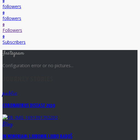
0
followers
0
followers
0
Followers
0
Subscribers
Instagram
Configuration error or no pictures...
JOURNEY STORIES
public
CORONAVIRUS DISEASE 2019
Blog
IN MEMORIAM: LJUBOMIR LJUBO RADOŠ