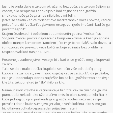
Jasno je onda da je u takvom okruženju bez voća, a s takvom željom za
voćem, bilo neopisivo zadovoljstvo kad stigne sezona grožđa,
smokava, nečega čega u nas nije bilo, a mi željni.
Jedva se čekalo kad će ″prispit″ ovo mediteransko voće i povrće, kad će
počet ″nalaziti ″voćkari″, uglavnom ‘ercegovci, rjeđe Imoćani i kad će ga
počet ″nagonit″.
Krajem šezdesetih i početkom sedamdesetih godina ″voćkari″ su
″dogonili″ voće i povrće najčešće na konjskim kolima, a kasnijih godina
obično manjim kamionom ″tamićem″, što im je bitno olakšavalo dovoz, a
i omogućavalo prevoziti veće količine, koje su inače bez problema
rasprodavali kod nas po Duvnu.
Posebno je zadovoljstvo i veselje bilo kad bi se grožđe moglo kupovati
za žito.
Tu bi se dalo malo oduška, kupilo bi se nešto više od uobičajenog
kupovanja za novac, sve imajući osjećaj kad je za žito, k’o da je džabe,
iako je kupoprodajni odnos najčešće bio za kilu grožđa treba dati dvije
kile žita, tek ponekad je ″išlo″ i kilo za kilo.
Naime, nakon vršidbe u većini kuća je bilo žita, čak se činilo da ga ima
puno, pa bi nekad neko uže društvo smislilo plan, uzeti par kila žita iz
kuće jednog od njih i pretvoriti ga u grožđe, vodeći računa da nije
previše i da ne bude sumnjivo, jer ako je veća količina lako si mogao
biti otkriven od kakvog susjeda i prijavljen materi.
Za novac se u pravilu nije kupovalo ne znam koliko, kila, dvije, rijetko