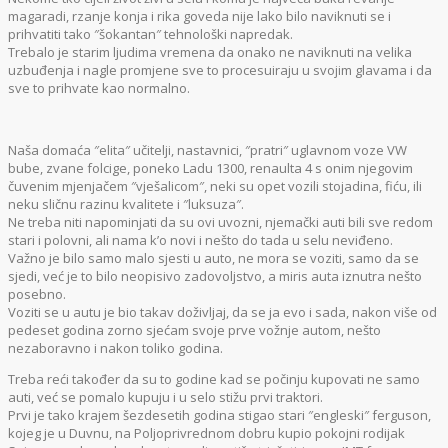
magaradi, rzanje konja i rika goveda nije lako bilo naviknuti se i
prihvatiti tako ″šokantan″ tehnološki napredak.
Trebalo je starim ljudima vremena da onako ne naviknuti na velika
uzbuđenja i nagle promjene sve to procesuiraju u svojim glavama i da
sve to prihvate kao normalno.
Naša domaća ″elita″ učitelji, nastavnici, ″pratri″ uglavnom voze VW
bube, zvane folcige, poneko Ladu 1300, renaulta 4 s onim njegovim
čuvenim mjenjačem ″vješalicom″, neki su opet vozili stojadina, fiću, ili
neku sličnu razinu kvalitete i ″luksuza″.
Ne treba niti napominjati da su ovi uvozni, njemački auti bili sve redom
stari i polovni, ali nama k’o novi i nešto do tada u selu neviđeno.
Važno je bilo samo malo sjesti u auto, ne mora se voziti, samo da se
sjedi, već je to bilo neopisivo zadovoljstvo, a miris auta iznutra nešto
posebno.
Voziti se u autu je bio takav doživljaj, da se ja evo i sada, nakon više od
pedeset godina zorno sjećam svoje prve vožnje autom, nešto
nezaboravno i nakon toliko godina.
Treba reći također da su to godine kad se počinju kupovati ne samo
auti, već se pomalo kupuju i u selo stižu prvi traktori.
Prvi je tako krajem šezdesetih godina stigao stari ″engleski″ ferguson,
kojeg je u Duvnu, na Poljoprivrednom dobru kupio pokojni rodijak