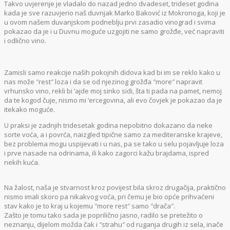
Takvo uvjerenje je vladalo do nazad jedno dvadeset, trideset godina
kada je sve razuvjerio naš duvnjak Marko Baković iz Mokronoga, koji je
u ovom našem duvanjskom podneblju prvi zasadio vinograd i svima
pokazao da je i u Duvnu moguće uzgojiti ne samo grožđe, već napraviti
i odlično vino.
Zamisli samo reakcije naših pokojnih didova kad bi im se reklo kako u
nas može ″rest″ loza i da se od njezinog grožđa ″more″ napravit
vrhunsko vino, rekli bi ‘ajde moj sinko sidi, šta ti pada na pamet, nemoj
da te kogod čuje, nismo mi ‘ercegovina, ali evo čovjek je pokazao da je
itekako moguće.
U praksi je zadnjih tridesetak godina nepobitno dokazano da neke
sorte voća, a i povrća, naizgled tipične samo za mediteranske krajeve,
bez problema mogu uspijevati i u nas, pa se tako u selu pojavljuje loza
i prve nasade na odrinama, ili kako zagorci kažu brajdama, ispred
nekih kuća.
Na žalost, naša je stvarnost kroz povijest bila skroz drugačija, praktično
nismo imali skoro pa nikakvog voća, pri čemu je bio opće prihvaćeni
stav kako je to kraj u kojemu ″more rest″ samo ″drača″.
Zašto je tomu tako sada je poprilično jasno, radilo se pretežito o
neznanju, dijelom možda čak i ″strahu″ od ruganja drugih iz sela, inače