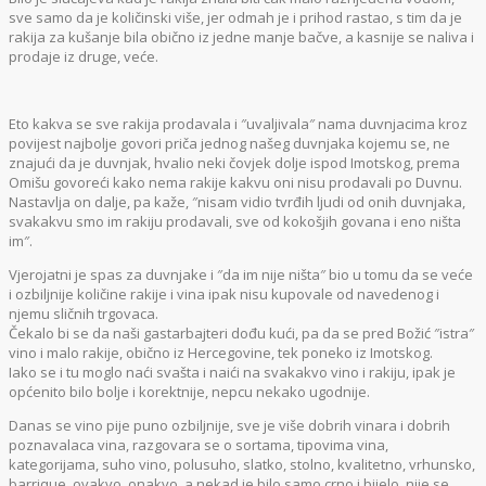
sve samo da je količinski više, jer odmah je i prihod rastao, s tim da je
rakija za kušanje bila obično iz jedne manje bačve, a kasnije se naliva i
prodaje iz druge, veće.
Eto kakva se sve rakija prodavala i ″uvaljivala″ nama duvnjacima kroz
povijest najbolje govori priča jednog našeg duvnjaka kojemu se, ne
znajući da je duvnjak, hvalio neki čovjek dolje ispod Imotskog, prema
Omišu govoreći kako nema rakije kakvu oni nisu prodavali po Duvnu.
Nastavlja on dalje, pa kaže, ″nisam vidio tvrđih ljudi od onih duvnjaka,
svakakvu smo im rakiju prodavali, sve od kokošjih govana i eno ništa
im″.
Vjerojatni je spas za duvnjake i ″da im nije ništa″ bio u tomu da se veće
i ozbiljnije količine rakije i vina ipak nisu kupovale od navedenog i
njemu sličnih trgovaca.
Čekalo bi se da naši gastarbajteri dođu kući, pa da se pred Božić ″istra″
vino i malo rakije, obično iz Hercegovine, tek poneko iz Imotskog.
Iako se i tu moglo naći svašta i naići na svakakvo vino i rakiju, ipak je
općenito bilo bolje i korektnije, nepcu nekako ugodnije.
Danas se vino pije puno ozbiljnije, sve je više dobrih vinara i dobrih
poznavalaca vina, razgovara se o sortama, tipovima vina,
kategorijama, suho vino, polusuho, slatko, stolno, kvalitetno, vrhunsko,
barrique, ovakvo, onakvo, a nekad je bilo samo crno i bijelo, nije se