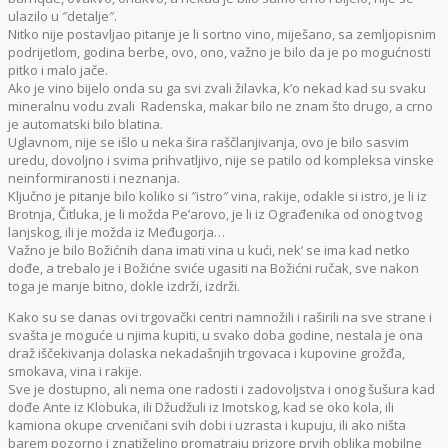
ulazilo u ″detalje″.
Nitko nije postavljao pitanje je li sortno vino, miješano, sa zemljopisnim
podrijetlom, godina berbe, ovo, ono, važno je bilo da je po mogućnosti
pitko i malo jače.
Ako je vino bijelo onda su ga svi zvali žilavka, k’o nekad kad su svaku
mineralnu vodu zvali Radenska, makar bilo ne znam što drugo, a crno
je automatski bilo blatina.
Uglavnom, nije se išlo u neka šira raščlanjivanja, ovo je bilo sasvim
uredu, dovoljno i svima prihvatljivo, nije se patilo od kompleksa vinske
neinformiranosti i neznanja.
Ključno je pitanje bilo koliko si ″istro″ vina, rakije, odakle si istro, je li iz
Brotnja, Čitluka, je li možda Pe’arovo, je li iz Ograđenika od onog tvog
lanjskog, ili je možda iz Međugorja…
Važno je bilo Božićnih dana imati vina u kući, nek’ se ima kad netko
dođe, a trebalo je i Božićne sviće ugasiti na Božićni ručak, sve nakon
toga je manje bitno, dokle izdrži, izdrži.
Kako su se danas ovi trgovački centri namnožili i raširili na sve strane i
svašta je moguće u njima kupiti, u svako doba godine, nestala je ona
draž iščekivanja dolaska nekadašnjih trgovaca i kupovine grožđa,
smokava, vina i rakije.
Sve je dostupno, ali nema one radosti i zadovoljstva i onog šušura kad
dođe Ante iz Klobuka, ili Džudžuli iz Imotskog, kad se oko kola, ili
kamiona okupe crveničani svih dobi i uzrasta i kupuju, ili ako ništa
barem pozorno i znatiželjno promatraju prizore prvih oblika mobilne