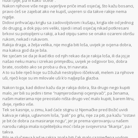
nudi i pije, pa vi kako ‘oćete″.
Nakon njihove više nego uvjerljive priče imaš osjećaj, što kažu bosanci,
pravo ćeš se zajebat ako ne kupiš, uvjeren si da takve rakije nema
nigdje.
Didovi prihvaćaju kriglu sa zadovoljstvom i kušaju, krigla ide od jednog
do drugog, a dok piju oni veliki, sijedi i imaš osjećaj nikad potkresani
brkovi su potopljeni u rakiji, a kad otpiju samo se onako ozareni obrišu
rukom, nekad i rukavom.
Rakija draga, a želja velika, nije mogla biti loša, uvijek je ocjena dobra,
ma kakva god da je bila.
Ne sjećam se da je ikad itko od njih rekao da je rakija loša, ili da joj je
našao neku manu i izrekao primjedbu, uvijek je odgovor bio, dobra
brate, osobito ako se proba u dva, tri navrata.
A to su bile riječi koje su Džužuli nestrpljivo iščekivali, melem za njihove
uši, riječi koje su im milovale uši k’o najljepša glazba.
Nakon toga, kad didovi kažu da je rakija dobra, šta drugo nego kupiti
malo, jer bili su jedini i time ″najmjerodavniji ocjenjivači″, pa ženama,
našim materama nije preostalo ništa drugo već malo kupiti, barem litru,
dvije, rijetko više.
Tek se kasnije, u zimu, kad ćaće stignu iz Njemačke pred Božić uvidi
kakva je rakija, uglavnom loša, ″pali″ po grlu, nije za piti, pa kažu ″ostavi
je bit će dobra za masiranje nogu″, jer je prema vjerovanju u našem
narodu rakija imala iscjeliteljsku moć i bila je svojevrsna ″likarija″, pa i
takva.
Bilo je slučajeva kad je rakija znala biti čak malo razrijeđena vodom,