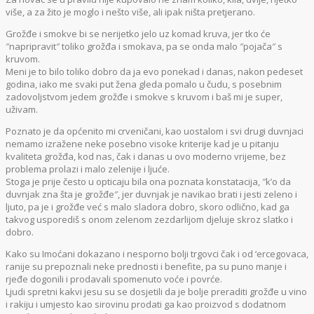
više, a za žito je moglo i nešto više, ali ipak ništa pretjerano.
Grožđe i smokve bi se nerijetko jelo uz komad kruva, jer tko će
″napripravit″ toliko grožđa i smokava, pa se onda malo ″pojača″ s
kruvom.
Meni je to bilo toliko dobro da ja evo ponekad i danas, nakon pedeset
godina, iako me svaki put žena gleda pomalo u čudu, s posebnim
zadovoljstvom jedem grožđe i smokve s kruvom i baš mi je super,
uživam.
Poznato je da općenito mi crveničani, kao uostalom i svi drugi duvnjaci
nemamo izražene neke posebno visoke kriterije kad je u pitanju
kvaliteta grožđa, kod nas, čak i danas u ovo moderno vrijeme, bez
problema prolazi i malo zelenije i ljuće.
Stoga je prije često u opticaju bila ona poznata konstatacija, ″k’o da
duvnjak zna šta je grožđe″, jer duvnjak je navikao brati i jesti zeleno i
ljuto, pa je i grožđe već s malo sladora dobro, skoro odlično, kad ga
takvog usporediš s onom zelenom zezdarlijom djeluje skroz slatko i
dobro.
Kako su Imoćani dokazano i nesporno bolji trgovci čak i od ‘ercegovaca,
ranije su prepoznali neke prednosti i benefite, pa su puno manje i
rjeđe dogonili i prodavali spomenuto voće i povrće.
Ljudi spretni kakvi jesu su se dosjetili da je bolje preraditi grožđe u vino
i rakiju i umjesto kao sirovinu prodati ga kao proizvod s dodatnom