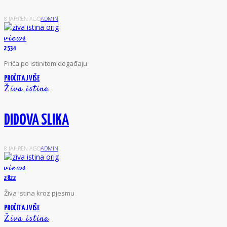
8 JAHREN AGO
ADMIN
views
2534
P
riča
po
istinitom
događaju
PROČITAJ VIŠE
Živa istina
DIDOVA SLIKA
8 JAHREN AGO
ADMIN
views
2822
Ž
iva istina
kroz pjesmu
PROČITAJ VIŠE
Živa istina