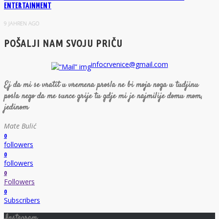
ENTERTAINMENT
9 JAHREN AGO
POŠALJI NAM SVOJU PRIČU
infocrvenice@gmail.com
Ej da mi se vratit u vremena prosla ne bi moja noga u tudjinu
posla nego da me sunce grije tu gdje mi je najmilije domu mom,
jedinom
Mate Bulić
0
followers
0
followers
0
Followers
0
Subscribers
Instagram