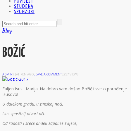
POVIJEST
STUDENA
SPONZORI
Blog
BOŽIĆ
ADMIN
9 JAHREN AGO
LEAVE A COMMENT
3257 VIEWS
F
aljen Isus i Marija! Na dobro vam došao Božić i sveto porođenje
Isusovo!
U dalekom gradu, u zimskoj noći,
Isus spasitelj otvori oči.
Od radosti i sreće anđeli zapališe svijeće,