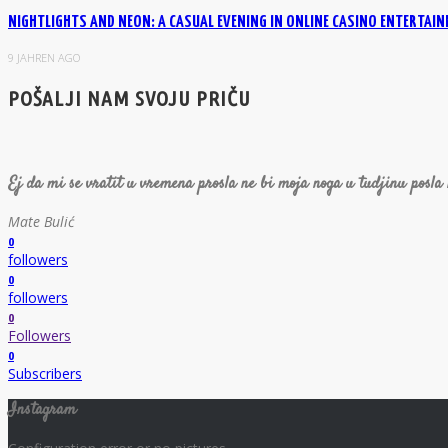
NIGHTLIGHTS AND NEON: A CASUAL EVENING IN ONLINE CASINO ENTERTAI
9 JAHREN AGO
POŠALJI NAM SVOJU PRIČU
Ej da mi se vratit u vremena prosla ne bi moja noga u tudjinu posla
Mate Bulić
0
followers
0
followers
0
Followers
0
Subscribers
Instagram