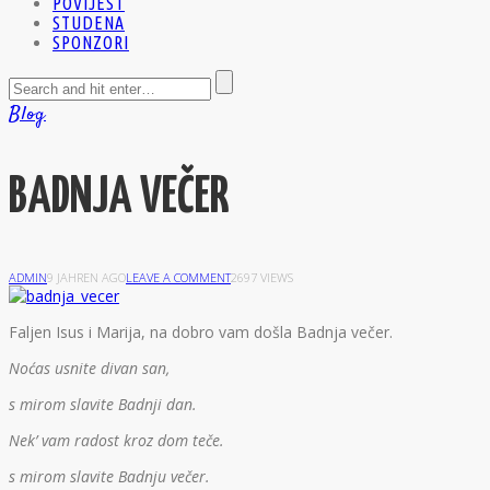
POVIJEST
STUDENA
SPONZORI
Blog
BADNJA VEČER
ADMIN
9 JAHREN AGO
LEAVE A COMMENT
2697 VIEWS
F
aljen Isus i Marija, na dobro vam došla Badnja večer.
Noćas usnite divan san,
s mirom slavite Badnji dan.
Nek’ vam radost kroz dom teče.
s mirom slavite Badnju večer.