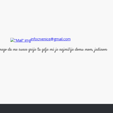
infocrvenice@gmail.com
 nego da me sunce grije tu gdje mi je najmilije domu mom, jedinom