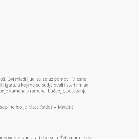
adoš. Ovi mladi ljudi su se uz pomoć “Mjesne
igara, u kojima su sudjelovali i stari i mladi,
bacanje kamena s ramena, bućanje, potezanja
iscipline bio je Mate Radoš – Matušić.
 ponovno organizirati dan sela. Želja nam je da