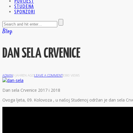
POVIJEST
STUDENA
SPONZORI
Blog
DAN SELA CRVENICE
ADMIN
9 JAHREN AGO
LEAVE A COMMENT
8380 VIEWS
D
an sela Crvenice 2017 i 2018
Ovoga ljeta, 09. Kolovoza , u našoj Studenoj održan je dan sela Crve