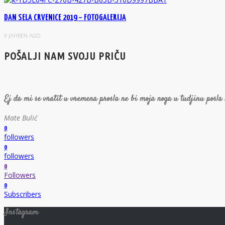
DAN SELA CRVENICE 2019 – FOTOGALERIJA
9 JAHREN AGO
POŠALJI NAM SVOJU PRIČU
Ej da mi se vratit u vremena prosla ne bi moja noga u tudjinu posla
Mate Bulić
0
followers
0
followers
0
Followers
0
Subscribers
Instagram