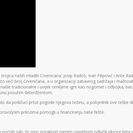
 trojica naših mladih Crvenicana: Josip Radoš, Ivan Filipović i Ante R
o veći broj Crveničana, a u organizaciji zabavnog sadržaja i maštovitih 
e našle tradicionalne i uvijek omiljene igre kao nogomet i odbojka, 
ajlonu posutim deterdžentom.
ažilo da podižuci pršut pogode njegovu težinu, a pobjednik ove teške d
rovoljnim prilozima pomogli u financiranju naše fešte.
ih noćnih sati, te smo potaknuti njenim uspjehom odlučili idućeg ljeta