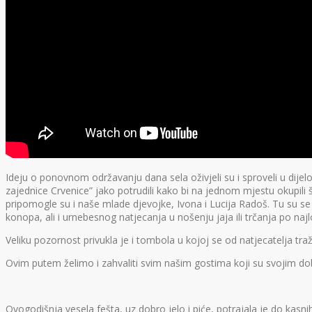
Ideju o ponovnom održavanju dana sela oživjeli su i sproveli u dijelo
zajednice Crvenice” jako potrudili kako bi na jednom mjestu okupili št
pripomogle su i naše mlade djevojke, Ivona i Lucija Radoš. Tu su s
konopa, ali i urnebesnog natjecanja u nošenju jaja ili trčanja po n
Veliku pozornost privukla je i tombola u kojoj se od natjecatelja tr
Ovim putem želimo i zahvaliti svim našim gostima koji su svojim dob
Ovogodišnja vesela fešta, uz dobro jelo i piće, potrajala je do kasn