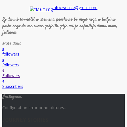
infocrvenice@gmail.com
Ej da mi se vratit u vremena prosla ne bi moja noga u tudjinu
posla nego da me sunce grije tu gdje mi je najmilije domu mom,
jedinom
Mate Bulić
0
followers
0
followers
0
Followers
0
Subscribers
Instagram
Configuration error or no pictures...
JOURNEY STORIES