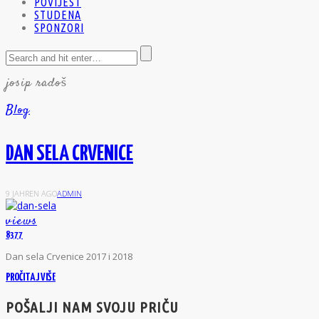
POVIJEST
STUDENA
SPONZORI
josip radoš
Blog
DAN SELA CRVENICE
9 JAHREN AGO
ADMIN
views
8377
D
an sela Crvenice 2017 i 2018
PROČITAJ VIŠE
POŠALJI NAM SVOJU PRIČU