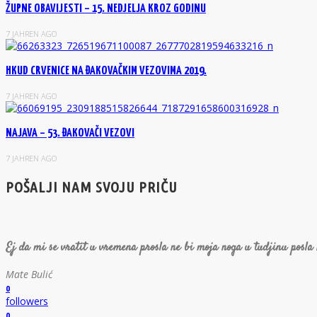
ŽUPNE OBAVIJESTI – 15. NEDJELJA KROZ GODINU
7 JAHREN AGO
HKUD CRVENICE NA ĐAKOVAČKIM VEZOVIMA 2019.
7 JAHREN AGO
NAJAVA – 53. ĐAKOVAČI VEZOVI
7 JAHREN AGO
POŠALJI NAM SVOJU PRIČU
Ej da mi se vratit u vremena prosla ne bi moja noga u tudjinu posla
Mate Bulić
0
followers
0