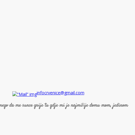
infocrvenice@gmail.com
 nego da me sunce grije tu gdje mi je najmilije domu mom, jedinom