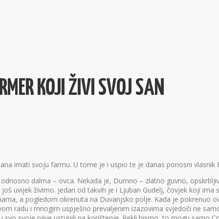
RMER KOJI ŽIVI SVOJ SAN
 dana imati svoju farmu. U tome je i uspio te je danas ponosni vlasni
ak, odnosno dalma – ovca. Nekada je, Dumno – zlatno guvno, opskrblj
š uvijek živimo. Jedan od takvih je i Ljuban Gudelj, čovjek koji ima
aninama, a pogledom okrenuta na Duvanjsko polje. Kada je pokrenuo ov
vom radu i mnogim uspješno prevaljenim izazovima svjedoči ne samo n
o svoje njive ustupili na korištenje. Rekli bismo, to mogu samo Cr