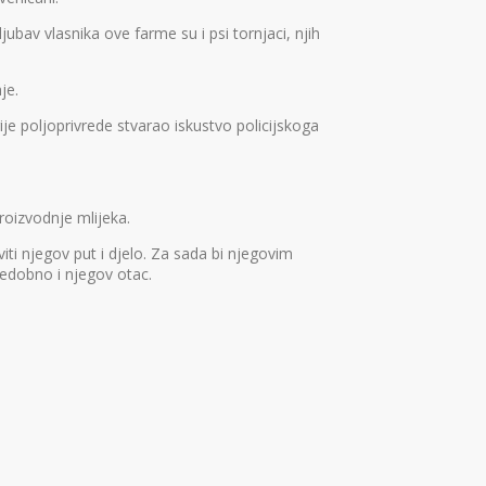
jubav vlasnika ove farme su i psi tornjaci, njih
je.
e poljoprivrede stvarao iskustvo policijskoga
roizvodnje mlijeka.
ti njegov put i djelo. Za sada bi njegovim
jedobno i njegov otac.