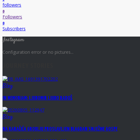
followers
0
Followers
0
Subscribers
Instagram
Configuration error or no pictures...
JOURNEY STORIES
Blog
IN MEMORIAM: LJUBOMIR LJUBO RADOŠ
Blog
NA KARAČIĆA GROBLJU PROSLAVLJEN BLAGDAN SNJEŽNE GOSPE