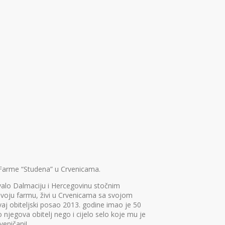
k Farme “Studena” u Crvenicama.
ivalo Dalmaciju i Hercegovinu stočnim
 svoju farmu, živi u Crvenicama sa svojom
aj obiteljski posao 2013. godine imao je 50
jegova obitelj nego i cijelo selo koje mu je
veničani!