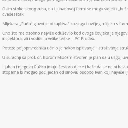
Osim stoke sitnog zuba, na Ljubanovoj farmi se mogu vidjeti i „buše“, 
dvadesetak.
Mljekara „Puđa“ glavni je otkupljivač kozjega i ovčjeg mlijeka s far
Ono što me osobno najviše oduševilo kod ovoga čovjeka je njegova h
inspektora, ali i voditelja velike tvrtke – PC Prodex.
Poteze poljoprivrednika učinio je nakon ispitivanja i istraživanja stru
U suradnji sa prof. dr. Borom Miočem stvoren je plan da u uzgoj u
Ljuban i njegova Ružica imaju šestoro djece i kaže da se ne bi bavi
stopama bi mogao poći jedan od sinova, osobito Ivan koji najviše lj