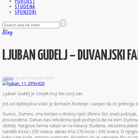
POVIJEST
STUDENA
SPONZORI
Blog
LJUBAN GUDELJ – DUVANJSKI FA
ADMIN
7 JAHREN AGO
2573 VIEWS
L
juban Gudelj je čovjek koji živi svoj san.
Još od djetinjstva volio je domaće životinje i sanjao da će jednoga
Duvno, Dumno, ima korijen u ilirskoj riječi d’lmno što znači pašnj
proizvodima. Danas nas nekolicina ljudi podsjeća da na tom Dumnu jo
obitelji. Njegova farma nalazi se na lokaciji Studena, okružena pl
sanskih koza i 250 ovaca, danas ima 270 koza i 250 ovaca. O njego
kako sam kaže, mnogo pomoglo. Posebno im je zahvalan što su mu sv