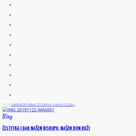
TAGS:
CRVENICE
FARMA STUDENA
LJUBAN GUDELJ
Blog
ČESTITKA I DAR NAŠEM BISKUPU, NAŠEM DON BOŽI