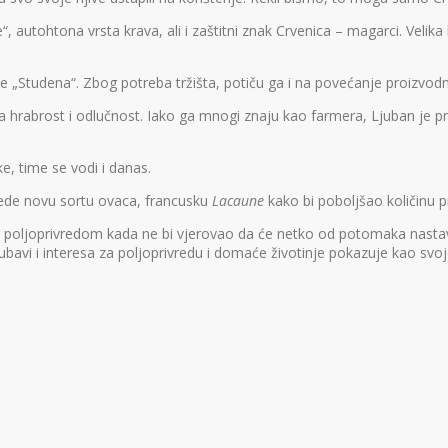
autohtona vrsta krava, ali i zaštitni znak Crvenica – magarci. Velika l
me „Studena“. Zbog potreba tržišta, potiču ga i na povećanje proizvodn
rabrost i odlučnost. Iako ga mnogi znaju kao farmera, Ljuban je prij
ke, time se vodi i danas.
vede novu sortu ovaca, francusku
Lacaune
kako bi poboljšao količinu p
o poljoprivredom kada ne bi vjerovao da će netko od potomaka nastavi
ubavi i interesa za poljoprivredu i domaće životinje pokazuje kao svo