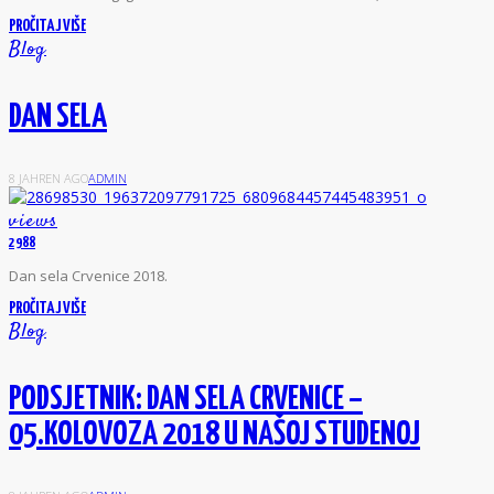
PROČITAJ VIŠE
Blog
DAN SELA
8 JAHREN AGO
ADMIN
views
2988
D
an sela Crvenice 2018.
PROČITAJ VIŠE
Blog
PODSJETNIK: DAN SELA CRVENICE –
05.KOLOVOZA 2018 U NAŠOJ STUDENOJ