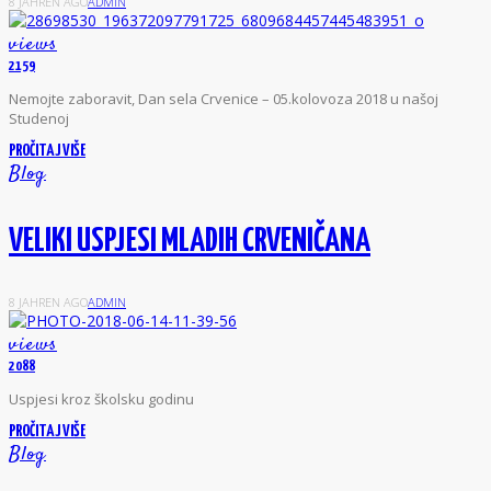
8 JAHREN AGO
ADMIN
views
2159
N
emojte zaboravit, Dan sela Crvenice – 05.kolovoza 2018 u našoj
Studenoj
PROČITAJ VIŠE
Blog
VELIKI USPJESI MLADIH CRVENIČANA
8 JAHREN AGO
ADMIN
views
2088
U
spjesi kroz školsku godinu
PROČITAJ VIŠE
Blog