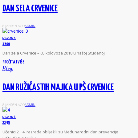
DAN SELA CRVENICE
8 JAHREN AGO
ADMIN
views
1800
D
an sela Crvenice – 05.kolovoza 2018 u našoj Studenoj
PROČITAJ VIŠE
Blog
DAN RUŽIČASTIH MAJICA U PŠ CRVENICE
8 JAHREN AGO
ADMIN
views
2258
U
čenici 2. i 4. razreda obilježili su Međunarodni dan prevencije
vršnjačkog nasilja