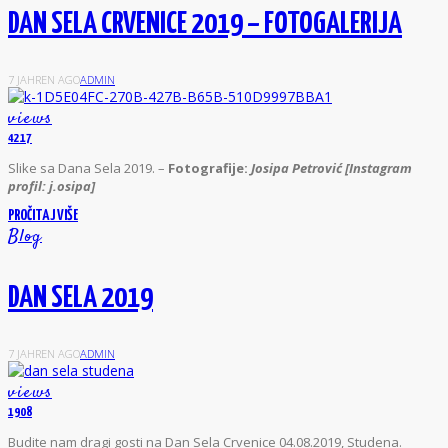
DAN SELA CRVENICE 2019 – FOTOGALERIJA
7 JAHREN AGO
ADMIN
views
4217
S
like sa Dana Sela 2019. –
Fotografije:
Josipa Petrović [Instagram
profil: j.osipa]
PROČITAJ VIŠE
Blog
DAN SELA 2019
7 JAHREN AGO
ADMIN
views
1908
B
udite nam dragi gosti na Dan Sela Crvenice 04.08.2019, Studena.