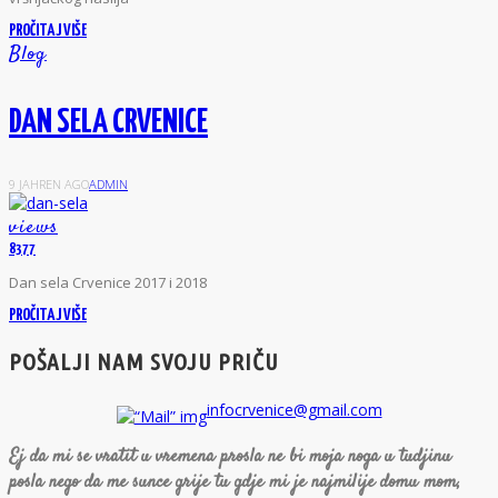
PROČITAJ VIŠE
Blog
DAN SELA CRVENICE
9 JAHREN AGO
ADMIN
views
8377
D
an sela Crvenice 2017 i 2018
PROČITAJ VIŠE
POŠALJI NAM SVOJU PRIČU
infocrvenice@gmail.com
Ej da mi se vratit u vremena prosla ne bi moja noga u tudjinu
posla nego da me sunce grije tu gdje mi je najmilije domu mom,