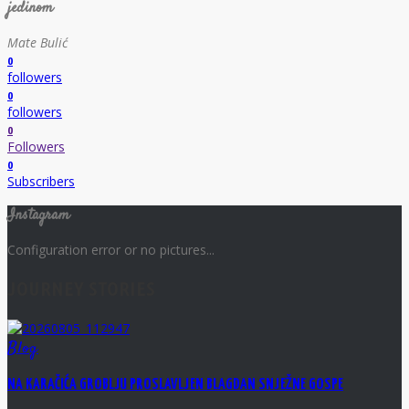
jedinom
Mate Bulić
0
followers
0
followers
0
Followers
0
Subscribers
Instagram
Configuration error or no pictures...
JOURNEY STORIES
Blog
NA KARAČIĆA GROBLJU PROSLAVLJEN BLAGDAN SNJEŽNE GOSPE