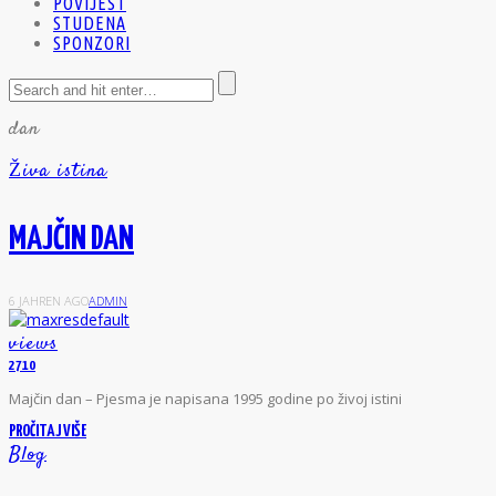
POVIJEST
STUDENA
SPONZORI
dan
Živa istina
MAJČIN DAN
6 JAHREN AGO
ADMIN
views
2710
M
ajčin dan – Pjesma je napisana 1995 godine po živoj istini
PROČITAJ VIŠE
Blog