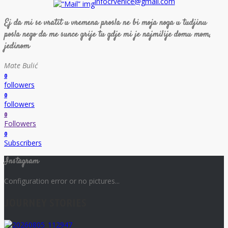
infocrvenice@gmail.com
Ej da mi se vratit u vremena prosla ne bi moja noga u tudjinu
posla nego da me sunce grije tu gdje mi je najmilije domu mom,
jedinom
Mate Bulić
0
followers
0
followers
0
Followers
0
Subscribers
Instagram
Configuration error or no pictures...
JOURNEY STORIES