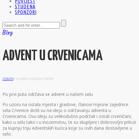
POVIJEST
STUDENA
SPONZORI
Blog
ADVENT U CRVENICAMA
ADMIN
9 JAHREN AGO
3422 VIEWS
P
o prvi puta održava se advent u našem selu
Po uzoru na ostala mjesta i gradove, članovi mjesne zajednice
sela Crvenice došli su na ideju o održavanju adventa u
Crvenicama. Ovu ideju su velikodušno podržali i ostali crveničani,
kako u selu tako i u inozemstvu, te su skupljeni i dobrovoljni prilozi
za kupnju triju Adventskih kućica koje su ovih dana dostavljene u
selo.