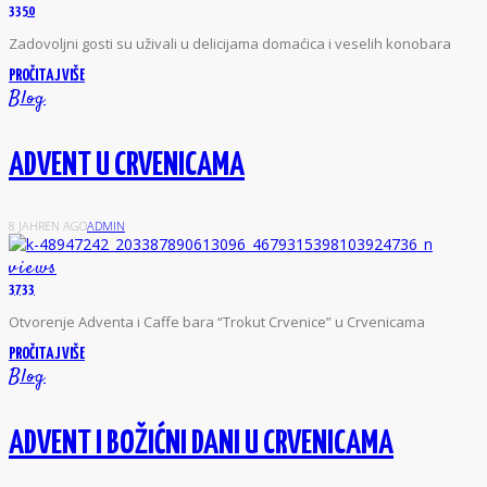
3350
Z
adovoljni gosti su uživali u delicijama domaćica i veselih konobara
PROČITAJ VIŠE
Blog
ADVENT U CRVENICAMA
8 JAHREN AGO
ADMIN
views
3733
O
tvorenje Adventa i Caffe bara “Trokut Crvenice” u Crvenicama
PROČITAJ VIŠE
Blog
ADVENT I BOŽIĆNI DANI U CRVENICAMA