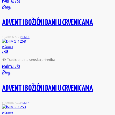
PROČITAJ VIŠE
Blog
ADVENT I BOŽIĆNI DANI U CRVENICAMA
8 JAHREN AGO
ADMIN
views
2788
4
9. Tradicionalna seoska priredba
PROČITAJ VIŠE
Blog
ADVENT I BOŽIĆNI DANI U CRVENICAMA
8 JAHREN AGO
ADMIN
views