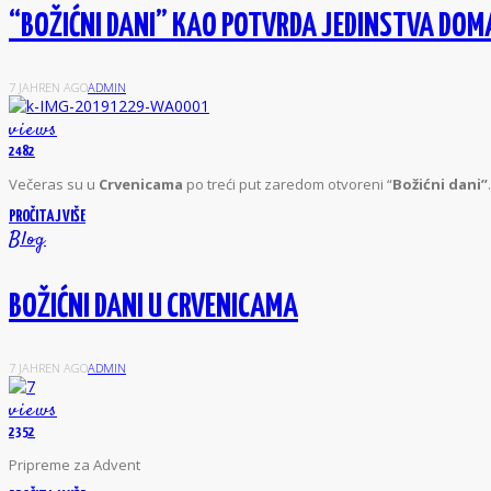
“BOŽIĆNI DANI” KAO POTVRDA JEDINSTVA DOMA
7 JAHREN AGO
ADMIN
views
2482
V
ečeras su u
Crvenicama
po treći put zaredom otvoreni “
Božićni dani”
.
PROČITAJ VIŠE
Blog
BOŽIĆNI DANI U CRVENICAMA
7 JAHREN AGO
ADMIN
views
2352
P
ripreme za Advent