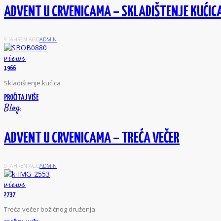
ADVENT U CRVENICAMA – SKLADIŠTENJE KUĆIC
9 JAHREN AGO
ADMIN
views
1966
S
kladištenje kućica
PROČITAJ VIŠE
Blog
ADVENT U CRVENICAMA – TREĆA VEČER
9 JAHREN AGO
ADMIN
views
2737
T
reća večer božićnog druženja