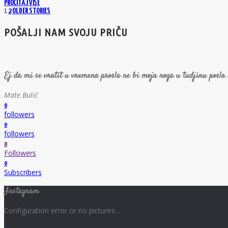
PROČITAJ VIŠE
1
2
OLDER STORIES
POŠALJI NAM SVOJU PRIČU
Ej da mi se vratit u vremena prosla ne bi moja noga u tudjinu posla
Mate Bulić
0
followers
0
followers
0
Followers
0
Subscribers
Instagram
Configuration error or no pictures...