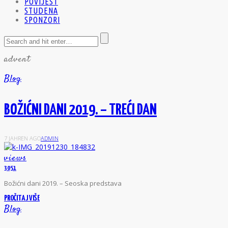
POVIJEST
STUDENA
SPONZORI
advent
Blog
BOŽIĆNI DANI 2019. – TREĆI DAN
7 JAHREN AGO
ADMIN
views
3051
Božićni dani 2019. – Seoska predstava
PROČITAJ VIŠE
Blog