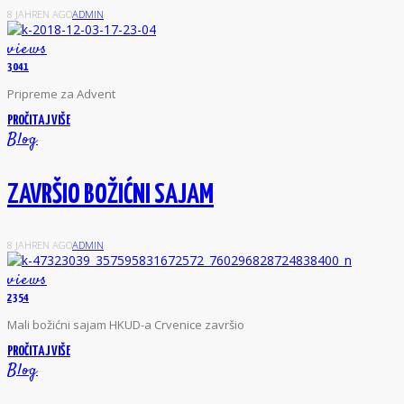
8 JAHREN AGO
ADMIN
views
3041
P
ripreme za Advent
PROČITAJ VIŠE
Blog
ZAVRŠIO BOŽIĆNI SAJAM
8 JAHREN AGO
ADMIN
views
2354
M
ali božićni sajam HKUD-a Crvenice završio
PROČITAJ VIŠE
Blog