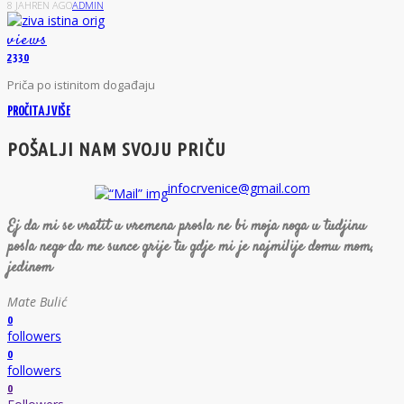
8 JAHREN AGO
ADMIN
views
2330
P
riča
po
istinitom
događaju
PROČITAJ VIŠE
POŠALJI NAM SVOJU PRIČU
infocrvenice@gmail.com
Ej da mi se vratit u vremena prosla ne bi moja noga u tudjinu
posla nego da me sunce grije tu gdje mi je najmilije domu mom,
jedinom
Mate Bulić
0
followers
0
followers
0