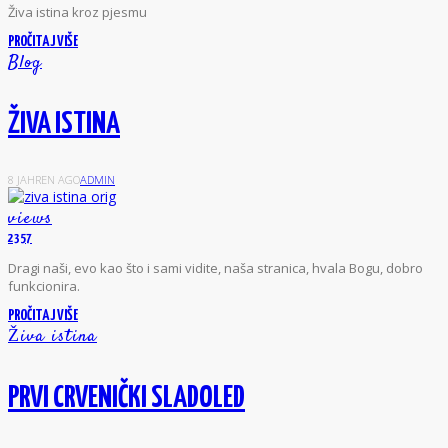
Ž
iva istina
kroz pjesmu
PROČITAJ VIŠE
Blog
ŽIVA ISTINA
8 JAHREN AGO
ADMIN
views
2357
D
ragi naši, evo kao što i sami vidite, naša stranica, hvala Bogu, dobro
funkcionira.
PROČITAJ VIŠE
Živa istina
PRVI CRVENIČKI SLADOLED