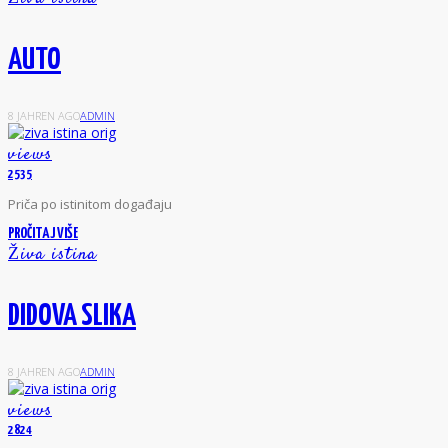
AUTO
8 JAHREN AGO
ADMIN
views
2535
P
riča
po
istinitom
događaju
PROČITAJ VIŠE
Živa istina
DIDOVA SLIKA
8 JAHREN AGO
ADMIN
views
2824