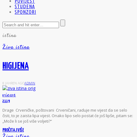
POVIJEST
STUDENA
SPONZORI
istina
Živa istina
HIGIJENA
8 JAHREN AGO
ADMIN
views
2119
D
rage Crveničke, poštovani Crveničani, raduje me vijest da se selo
čisti, to je zaista lipa vijest. Onako lipo selo postat će još lipše, pitam se:
„Može li se još više voljeti?“
PROČITAJ VIŠE
Živa istina