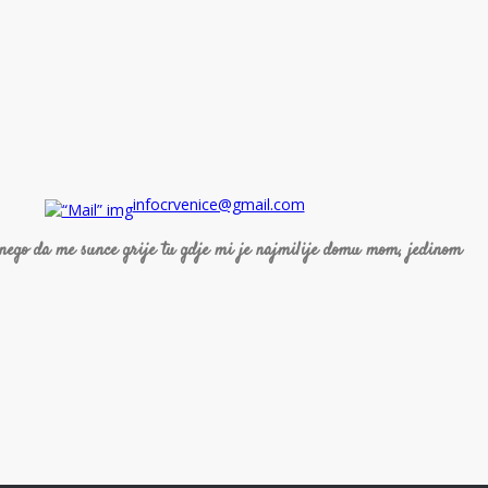
infocrvenice@gmail.com
 nego da me sunce grije tu gdje mi je najmilije domu mom, jedinom