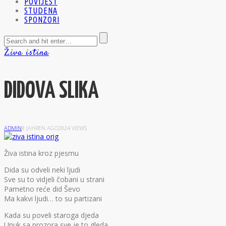
POVIJEST
STUDENA
SPONZORI
Živa istina
DIDOVA SLIKA
ADMIN
8 JAHREN AGO
2824 VIEWS
Ž
iva istina
kroz pjesmu
Dida su odveli neki ljudi
Sve su to vidjeli čobani u strani
Pametno reće did Ševo
Ma kakvi ljudi… to su partizani
Kada su poveli staroga djeda
Unuk sa prozora sve je to gleda