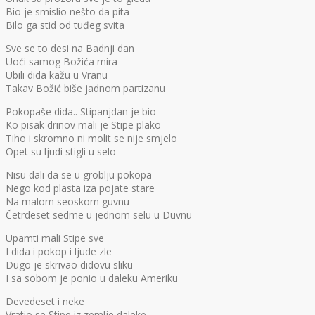
Bio je smislio nešto da pita
Bilo ga stid od tuđeg svita
Sve se to desi na Badnji dan
Uoći samog Božića mira
Ubili dida kažu u Vranu
Takav Božić biše jadnom partizanu
Pokopaše dida.. Stipanjdan je bio
Ko pisak drinov mali je Stipe plako
Tiho i skromno ni molit se nije smjelo
Opet su ljudi stigli u selo
Nisu dali da se u groblju pokopa
Nego kod plasta iza pojate stare
Na malom seoskom guvnu
Četrdeset sedme u jednom selu u Duvnu
Upamti mali Stipe sve
I dida i pokop i ljude zle
Dugo je skrivao didovu sliku
I sa sobom je ponio u daleku Ameriku
Devedeset i neke
Vratio se Stipe iz zemlje daleke