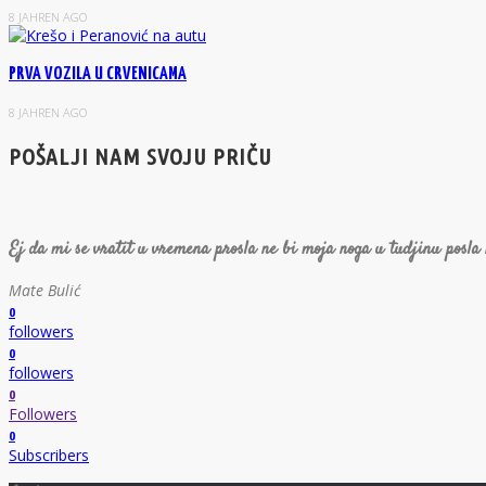
8 JAHREN AGO
PRVA VOZILA U CRVENICAMA
8 JAHREN AGO
POŠALJI NAM SVOJU PRIČU
Ej da mi se vratit u vremena prosla ne bi moja noga u tudjinu posla
Mate Bulić
0
followers
0
followers
0
Followers
0
Subscribers