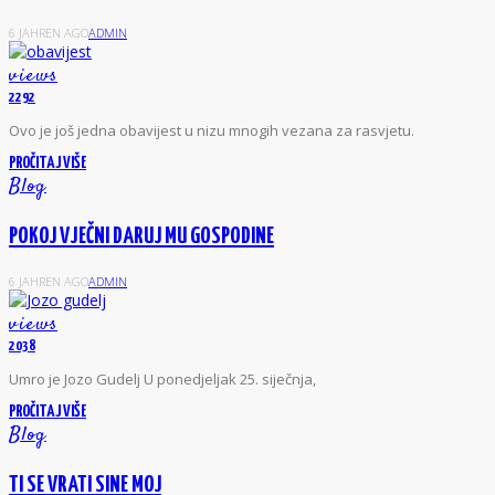
6 JAHREN AGO
ADMIN
views
2292
O
vo je još jedna obavijest u nizu mnogih vezana za rasvjetu.
PROČITAJ VIŠE
Blog
POKOJ VJEČNI DARUJ MU GOSPODINE
6 JAHREN AGO
ADMIN
views
2038
Umro je Jozo Gudelj U ponedjeljak 25. siječnja,
PROČITAJ VIŠE
Blog
TI SE VRATI SINE MOJ