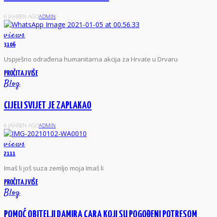
6 JAHREN AGO
ADMIN
views
3106
Uspješno odrađena humanitarna akcija za Hrvate u Drvaru
PROČITAJ VIŠE
Blog
CIJELI SVIJET JE ZAPLAKAO
6 JAHREN AGO
ADMIN
views
2111
Imaš li još suza zemljo moja Imaš li
PROČITAJ VIŠE
Blog
POMOĆ OBITELJI DAMIRA CARA KOJI SU POGOĐENI POTRESOM