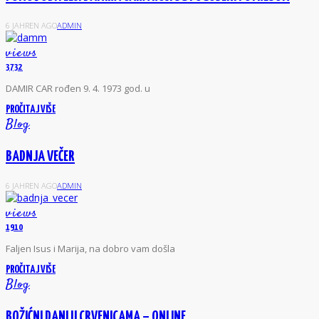
6 JAHREN AGO
ADMIN
views
3732
DAMIR CAR rođen 9. 4. 1973 god. u
PROČITAJ VIŠE
Blog
BADNJA VEČER
6 JAHREN AGO
ADMIN
views
1910
Faljen Isus i Marija, na dobro vam došla
PROČITAJ VIŠE
Blog
BOŽIĆNI DANI U CRVENICAMA – ONLINE