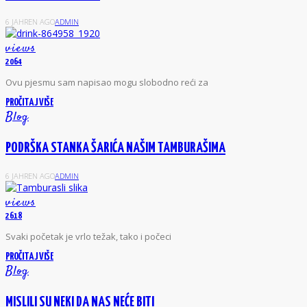
6 JAHREN AGO
ADMIN
views
2064
Ovu pjesmu sam napisao mogu slobodno reći za
PROČITAJ VIŠE
Blog
PODRŠKA STANKA ŠARIĆA NAŠIM TAMBURAŠIMA
6 JAHREN AGO
ADMIN
views
2618
Svaki početak je vrlo težak, tako i počeci
PROČITAJ VIŠE
Blog
MISLILI SU NEKI DA NAS NEĆE BITI