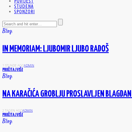
POVIJEST
STUDENA
SPONZORI
Blog
IN MEMORIAM: LJUBOMIR LJUBO RADOŠ
1 STUNDE AGO
ADMIN
PROČITAJ VIŠE
Blog
NA KARAČIĆA GROBLJU PROSLAVLJEN BLAGDAN
2 TAGEN AGO
ADMIN
PROČITAJ VIŠE
Blog