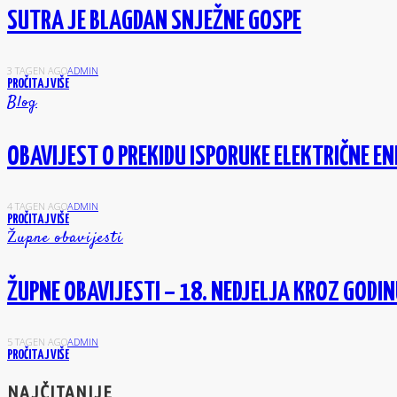
SUTRA JE BLAGDAN SNJEŽNE GOSPE
3 TAGEN AGO
ADMIN
PROČITAJ VIŠE
Blog
OBAVIJEST O PREKIDU ISPORUKE ELEKTRIČNE EN
4 TAGEN AGO
ADMIN
PROČITAJ VIŠE
Župne obavijesti
ŽUPNE OBAVIJESTI – 18. NEDJELJA KROZ GODI
5 TAGEN AGO
ADMIN
PROČITAJ VIŠE
NAJČITANIJE