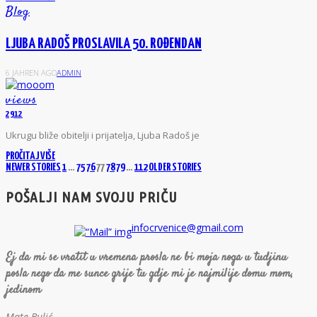
Blog
LJUBA RADOŠ PROSLAVILA 50. ROĐENDAN
6 JAHREN AGO
ADMIN
views
2912
Ukrugu bliže obitelji i prijatelja, Ljuba Radoš je
PROČITAJ VIŠE
NEWER STORIES
1
…
75
76
77
78
79
…
112
OLDER STORIES
POŠALJI NAM SVOJU PRIČU
infocrvenice@gmail.com
Ej da mi se vratit u vremena prosla ne bi moja noga u tudjinu
posla nego da me sunce grije tu gdje mi je najmilije domu mom,
jedinom
Mate Bulić