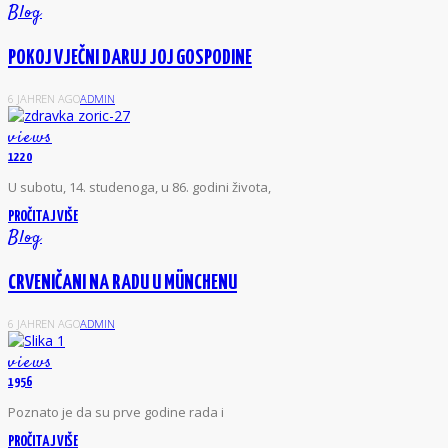
Blog
POKOJ VJEČNI DARUJ JOJ GOSPODINE
6 JAHREN AGO
ADMIN
views
1220
U subotu, 14. studenoga, u 86. godini života,
PROČITAJ VIŠE
Blog
CRVENIČANI NA RADU U MÜNCHENU
6 JAHREN AGO
ADMIN
views
1956
Poznato je da su prve godine rada i
PROČITAJ VIŠE