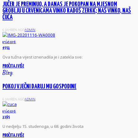
JUČER JE PREMINUO, A DANAS JE POKOPAN NA MJESNOM
GROBLJU U CRVENICAMA VINKO RADOŠ ZERKIĆ; NAŠ VINKO, NAŠ
ĆUĆA
6 JAHREN AGO
ADMIN
views
4551
Ova tužna vijest iznenadila je i zatekla sve:
PROČITAJ VIŠE
Blog
POKOJ VJEČNI DARUJ MU GOSPODINE
6 JAHREN AGO
ADMIN
views
1365
U nedjelju 15. studenoga, u 68. godini života
PROČITAJ VIŠE