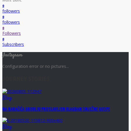
0
followers
0
followers
0
Followers
0
Subscribers
Instagram
Configuration error or no pictures...
JOURNEY STORIES
Blog
NA KARAČIĆA GROBLJU PROSLAVLJEN BLAGDAN SNJEŽNE GOSPE
Blog