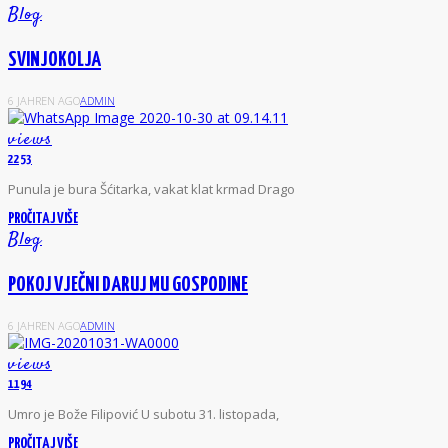
Blog
SVINJOKOLJA
6 JAHREN AGO
ADMIN
views
2253
Punula je bura Šćitarka, vakat klat krmad Drago
PROČITAJ VIŠE
Blog
POKOJ VJEČNI DARUJ MU GOSPODINE
6 JAHREN AGO
ADMIN
views
1194
Umro je Bože Filipović U subotu 31. listopada,
PROČITAJ VIŠE