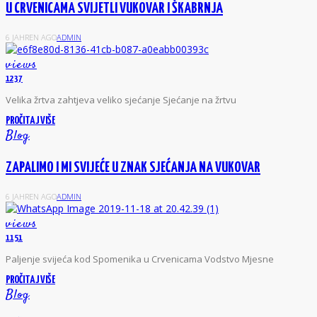
U CRVENICAMA SVIJETLI VUKOVAR I ŠKABRNJA
6 JAHREN AGO
ADMIN
views
1237
Velika žrtva zahtjeva veliko sjećanje Sjećanje na žrtvu
PROČITAJ VIŠE
Blog
ZAPALIMO I MI SVIJEĆE U ZNAK SJEĆANJA NA VUKOVAR
6 JAHREN AGO
ADMIN
views
1151
Paljenje svijeća kod Spomenika u Crvenicama Vodstvo Mjesne
PROČITAJ VIŠE
Blog