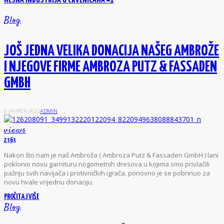
MESNA INDUSTRIJA U CRVENICAMA #1
Blog
JOŠ JEDNA VELIKA DONACIJA NAŠEG AMBROŽE
I NJEGOVE FIRME AMBROZA PUTZ & FASSADEN
GMBH
6 JAHREN AGO
ADMIN
views
2363
N
akon što nam je naš Ambroža ( Ambroza Putz & Fassaden GmbH ) lani
poklonio novu garnituru nogometnih dresova u kojima smo privlačili
pažnju svih navijača i protivničkih igrača, ponovno je se pobrinuo za
novu hvale vrijednu donaciju.
PROČITAJ VIŠE
Blog