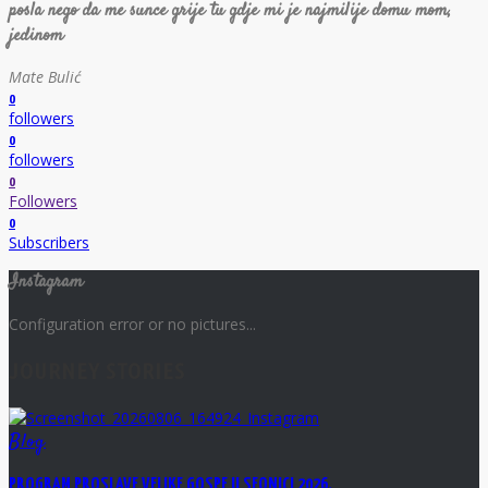
posla nego da me sunce grije tu gdje mi je najmilije domu mom,
jedinom
Mate Bulić
0
followers
0
followers
0
Followers
0
Subscribers
Instagram
Configuration error or no pictures...
JOURNEY STORIES
Blog
PROGRAM PROSLAVE VELIKE GOSPE U SEONICI 2026.