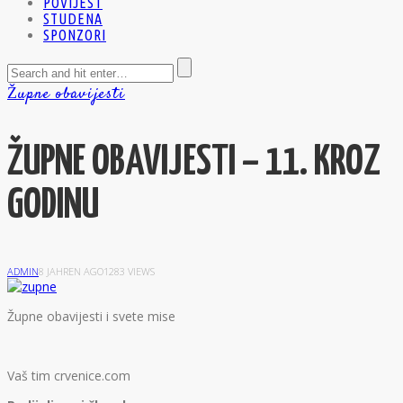
POVIJEST
STUDENA
SPONZORI
Župne obavijesti
ŽUPNE OBAVIJESTI – 11. KROZ
GODINU
ADMIN
8 JAHREN AGO
1283 VIEWS
Ž
upne obavijesti i svete mise
Vaš tim crvenice.com