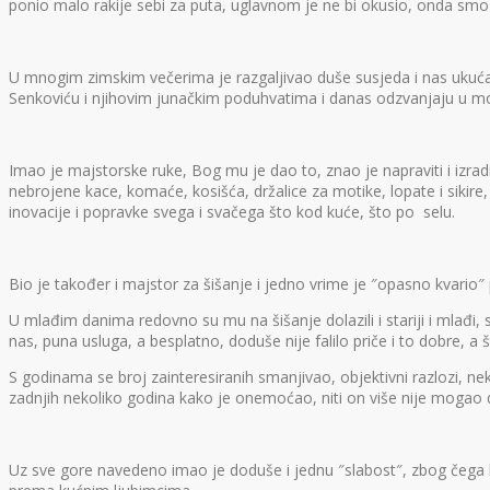
ponio malo rakije sebi za puta, uglavnom je ne bi okusio, onda smo
U mnogim zimskim večerima je razgaljivao duše susjeda i nas ukućana 
Senkoviću i njihovim junačkim poduhvatima i danas odzvanjaju u m
Imao je majstorske ruke, Bog mu je dao to, znao je napraviti i izr
nebrojene kace, komaće, kosišća, držalice za motike, lopate i sikire
inovacije i popravke svega i svačega što kod kuće, što po selu.
Bio je također i majstor za šišanje i jedno vrime je ″opasno kvario
U mlađim danima redovno su mu na šišanje dolazili i stariji i mlađi, s
nas, puna usluga, a besplatno, doduše nije falilo priče i to dobre, a
S godinama se broj zainteresiranih smanjivao, objektivni razlozi, nek
zadnjih nekoliko godina kako je onemoćao, niti on više nije mogao d
Uz sve gore navedeno imao je doduše i jednu ″slabost″, zbog čega 