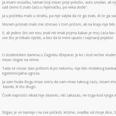
Ja imam vozačku, taman koji misec prije položio, auto uredan, ali nj
sad ćemo ti zvati ćaću u Njemačku, pa neka dođe″.
Ja u početku malo u strahu, pa nije valjda da će ga zvati, di će ga 
Moram priznati malo me stresao s tom pričom, ali na kraju nije bilo niš
E, ali jedino što oni nisu znali niti imali pojma kakav je moj ćaća bio
sve što je tribalo riješiti, a bez da bi meni uputio i najmanji prijekor.
U studentskim danima u Zagrebu džeparac je ko i kod većine studenata
misec stigne na vrime.
Tada se novac slao poštom ili po nekomu, nije bilo mobilnog bankarst
egzistencijalna ugroza.
Ja sam hvala Bogu imao sreću da sam imao takvog ćaću, nisam imao 
kasniti, ili što drugo.
Čovik naprosto nikad nije okasnio, niti zakazao, ne toga kod njega 
Stigao je on kasnije i na sve pričesti, krizme, svadbe od moje dice, S