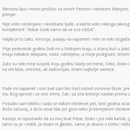
Mirovinu lipo i mirno proživio sa sinom Petrom i nevistom Marijom,
primjer.
Nije volio neobrijane i neošišane ljude, a kad bi vidio nekoga takvog
kompliment ″dobar čovik samo da se oće ošišat″.
Valjda je to tako, emocije, padaju na napamet i vrte se neki događaj
Prije pedesetak godina živili mi u Sridnjem kraju, u staroj kući u Jo
imaju nekakve sklepane, niske, iskrivljene, a moje podignute, limom 
Zato su neki moji susjedi, koju godinu stariji od mene, Cirko, Đoko i 
na vrh klize, smrznut, ali zadovoljan, imam najbolje saonice.
Pade mi napamet i ono kad sam bio treći razred osnovne škole, preseli
mu Bog oprosti i za ono vrime, čak i za one kriterije nasilan prema 
Posudio sam lektiru i sada se nakon četrdeset pet, šest godina sićam 
Bože sačuvaj, a da bi stvar bila još gora neko je kemijskom olovkom 
Kasnije se ispostavilo da su moj brat Petar, Đoko i još neki kartali, ig
tamo su je i vratili, ja nisam ni gledao, samo je ubacio u torbu i otiš