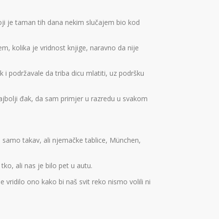
koji je taman tih dana nekim slučajem bio kod
em, kolika je vridnost knjige, naravno da nije
i podržavale da triba dicu mlatiti, uz podršku
 najbolji đak, da sam primjer u razredu u svakom
to samo takav, ali njemačke tablice, München,
ko, ali nas je bilo pet u autu.
 vridilo ono kako bi naš svit reko nismo volili ni