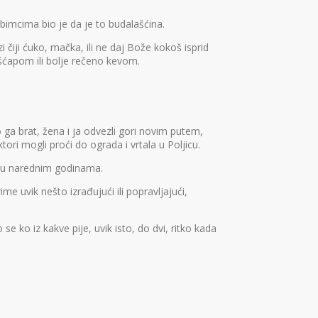
ubimcima bio je da je to budalašćina.
 čiji ćuko, mačka, ili ne daj Bože kokoš isprid
šćapom ili bolje rečeno kevom.
o ga brat, žena i ja odvezli gori novim putem,
tori mogli proći do ograda i vrtala u Poljicu.
ća u narednim godinama.
me uvik nešto izrađujući ili popravljajući,
e ko iz kakve pije, uvik isto, do dvi, ritko kada