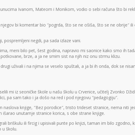
 unucima Ivanom, Mateom i Monikom, vodio o sebi računa što bi rekli,
 njegov bi komentar bio ″pogrda, što se ne ošiša, što se ne obrije″ il
i, pospremljeni negdi, pa sada izlaze vani.
kićima, meni bilo pet, šest godina, napravio mi saonice kako smo ih tad
potkovane, brze, a ja ne smim sist na njih niz onu strmu klizu.
drugi uživali i na njima se veselo spuštali, a ja bi ih onda, dok se ni
li mi iz seoničke škole u našu školu u Crvenice, učitelj Zvonko Džidić
dici, pa sam tako i ja došo na red i pod njegovu ″pedagogiju″.
naslova knjige, ″Bez porodice″, tristo trideset stranice, nema niti je
išarao unutarnje stranice korica, s obe strane knjige.
rali briškulu ili fircig i upisivali punte po knjizi, taman im bilo zgodno
o u školu.