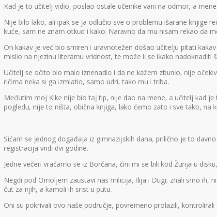
Kad je to učitelj vidio, poslao ostale učenike vani na odmor, a mene
Nije bilo lako, ali ipak se ja odlučio sve o problemu išarane knjige
kuće, sam ne znam otkud i kako. Naravno da mu nisam rekao da me j
On kakav je već bio smiren i uravnotežen došao učitelju pitati kakav 
mislio na njezinu literarnu vridnost, te može li se ikako nadoknaditi š
Učitelj se očito bio malo iznenadio i da ne kažem zbunio, nije očeki
ričima neka si ga izmlatio, samo udri, tako mu i triba.
Međutim moj Kike nije bio taj tip, nije dao na mene, a učitelj kad je
pogledu, nije to ništa, obična knjiga, lako ćemo zato i sve tako, na kr
Sićam se jednog događaja iz gimnazijskih dana, prilično je to davno
registracija vridi dvi godine.
Jedne večeri vraćamo se iz Borčana, čini mi se bili kod Žurija u disku,
Negdi pod Omoljem zaustavi nas milicija, Ilija i Dugi, znali smo ih, ni
čut za njih, a kamoli ih srist u putu.
Oni su pokrivali ovo naše područje, povremeno prolazili, kontrolirali c