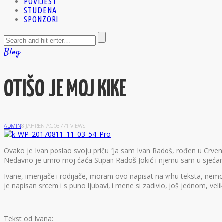
POVIJEST
STUDENA
SPONZORI
Blog
OTIŠO JE MOJ KIKE
ADMIN
8 JAHREN AGO
3771 VIEWS
O
vako je Ivan poslao svoju priču “Ja sam Ivan Radoš, rođen u Crve
Nedavno je umro moj ćaća Stipan Radoš Jokić i njemu sam u sjećanj
Ivane, imenjače i rodijače, moram ovo napisat na vrhu teksta, nemo
je napisan srcem i s puno ljubavi, i mene si zadivio, još jednom, veli
Tekst od Ivana: