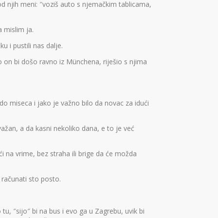
 od njih meni: ″voziš auto s njemačkim tablicama,
 mislim ja.
 i pustili nas dalje.
balo on bi došo ravno iz Münchena, riješio s njima
do miseca i jako je važno bilo da novac za idući
važan, a da kasni nekoliko dana, e to je već
na vrime, bez straha ili brige da će možda
 računati sto posto.
tu, ″sijo″ bi na bus i evo ga u Zagrebu, uvik bi