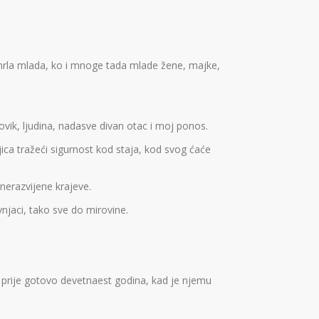
, umrla mlada, ko i mnoge tada mlade žene, majke,
čovik, ljudina, nadasve divan otac i moj ponos.
jica tražeći sigurnost kod staja, kod svog ćaće
nerazvijene krajeve.
njaci, tako sve do mirovine.
la prije gotovo devetnaest godina, kad je njemu