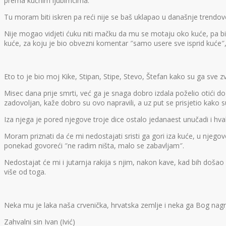
prema kućnim ljubimcima.
Tu moram biti iskren pa reći nije se baš uklapao u današnje trendove
Nije mogao vidjeti ćuku niti mačku da mu se motaju oko kuće, pa bi se
kuće, za koju je bio obvezni komentar ″samo usere sve isprid kuće″
Eto to je bio moj Kike, Stipan, Stipe, Stevo, Štefan kako su ga sve z
Misec dana prije smrti, već ga je snaga dobro izdala poželio otići do 
zadovoljan, kaže dobro su ovo napravili, a uz put se prisjetio kako su
Iza njega je pored njegove troje dice ostalo jedanaest unučadi i h
Moram priznati da će mi nedostajati sristi ga gori iza kuće, u njegovo
ponekad govoreći ″ne radim ništa, malo se zabavljam″.
Nedostajat će mi i jutarnja rakija s njim, nakon kave, kad bih došao 
više od toga.
Neka mu je laka naša crvenička, hrvatska zemlje i neka ga Bog nagra
Zahvalni sin Ivan (Ivić)