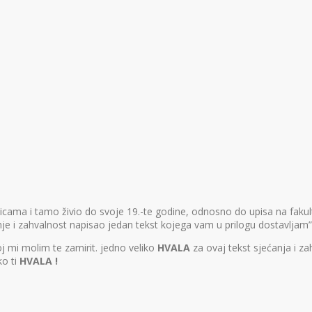
nicama i tamo živio do svoje 19.-te godine, odnosno do upisa na faku
e i zahvalnost napisao jedan tekst kojega vam u prilogu dostavljam”
j mi molim te zamirit. jedno veliko
HVALA
za ovaj tekst sjećanja i z
ko ti
HVALA !