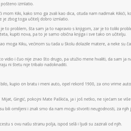
 pošteno izmlatio.
 reći mom Kiki, kako smo ga zvali kao dica, otuda nam nadimak Kikići, 
e zbog toga učitelj dobro izmlatio.
je to problem, šta sam ja to napravio s knjigom, zar je to toliki probl
teta, kupiti nova, pa to je samo obična knjiga i sve tako on učitelju.
vao moga Kiku, većinom su tada u školu dolazile matere, a neke su čak 
 to vidio i čuo nije znao što drugo, pa utužio mene hvaliti, da sam ja
aju ni štetu nije tribalo nadoknaditi.
 bilo, kupio on bratu i meni auto, opel rekord 1900, za ono vrime au
 Mijat, Gingić, pokojni Mate Paškića, ja i još netko, ne sjećam se više t
su bili omiljeni i znali smo da nam mogu stvoriti neugodnosti, za njih je
estu s ovu našu stranu polja, ispod selā i ljudi su zazirali od njih.