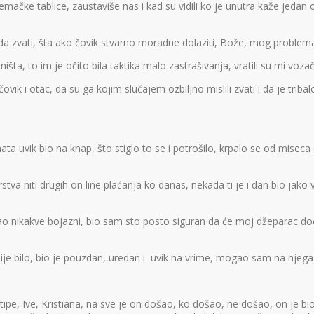
emačke tablice, zaustaviše nas i kad su vidili ko je unutra kaže jedan
sada zvati, šta ako čovik stvarno moradne dolaziti, Bože, mog problema
ta, to im je očito bila taktika malo zastrašivanja, vratili su mi vozačku
 čovik i otac, da su ga kojim slučajem ozbiljno mislili zvati i da je tri
 uvik bio na knap, što stiglo to se i potrošilo, krpalo se od miseca 
va niti drugih on line plaćanja ko danas, nekada ti je i dan bio jako 
nikakve bojazni, bio sam sto posto siguran da će moj džeparac doći 
nije bilo, bio je pouzdan, uredan i uvik na vrime, mogao sam na njega
tipe, Ive, Kristiana, na sve je on došao, ko došao, ne došao, on je bio 