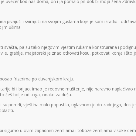
 je uvečer kod nas doma, on i ja pomalo pili dok bi moja žena Zdrav
pivajući i svirajući na svojim guslama koje je sam izradio i održavao
ojim ušima.
aditi svašta, pa su tako njegovim vještim rukama konstruirana i podig
, vile, grablje, majstorski je znao otkovati kosu, potkovati konja i 
″ posao frizerima po duvanjskom kraju.
tarije bi i brijao, imao je redovne mušterije, nije naravno naplaćivao n
 što ćeš bolje od toga, onako za dušu.
i su pomrli, vještina malo popustila, uglavnom je do zadnjega, dok je 
olaziti.
bi sigurno u ovim zapadnim zemljama i tobože zemljama visoke demokr