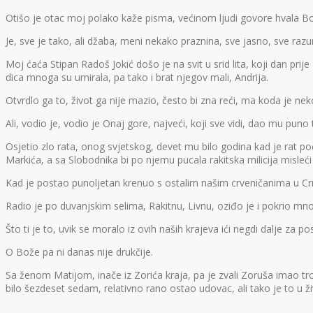
Otišo je otac moj polako kaže pisma, većinom ljudi govore hvala Bogu
Je, sve je tako, ali džaba, meni nekako praznina, sve jasno, sve razu
Moj ćaća Stipan Radoš Jokić došo je na svit u srid lita, koji dan pr
dica mnoga su umirala, pa tako i brat njegov mali, Andrija.
Otvrdlo ga to, život ga nije mazio, često bi zna reći, ma koda je ne
Ali, vodio je, vodio je Onaj gore, najveći, koji sve vidi, dao mu pun
Osjetio zlo rata, onog svjetskog, devet mu bilo godina kad je rat poč
Markića, a sa Slobodnika bi po njemu pucala rakitska milicija misleć
Kad je postao punoljetan krenuo s ostalim našim crveničanima u Crnu
Radio je po duvanjskim selima, Rakitnu, Livnu, oziđo je i pokrio mn
Što ti je to, uvik se moralo iz ovih naših krajeva ići negdi dalje za p
O Bože pa ni danas nije drukčije.
Sa ženom Matijom, inače iz Zorića kraja, pa je zvali Zoruša imao tro
bilo šezdeset sedam, relativno rano ostao udovac, ali tako je to u ži