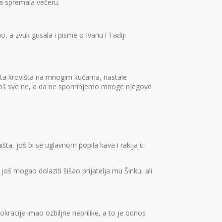
ka spremala večeru.
, a zvuk gusala i pisme o Ivanu i Tadiji
nuta krovišta na mnogim kućama, nastale
što još sve ne, a da ne spominjemo mnoge njegove
išta, još bi se uglavnom popila kava i rakija u
još mogao dolaziti šišao prijatelja mu Šinku, ali
acije imao ozbiljne neprilike, a to je odnos