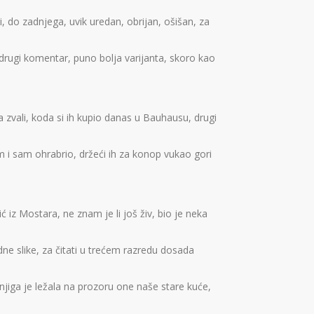
 do zadnjega, uvik uredan, obrijan, ošišan, za
i drugi komentar, puno bolja varijanta, skoro kao
a zvali, koda si ih kupio danas u Bauhausu, drugi
sam i sam ohrabrio, držeći ih za konop vukao gori
 iz Mostara, ne znam je li još živ, bio je neka
dne slike, za čitati u trećem razredu dosada
, knjiga je ležala na prozoru one naše stare kuće,