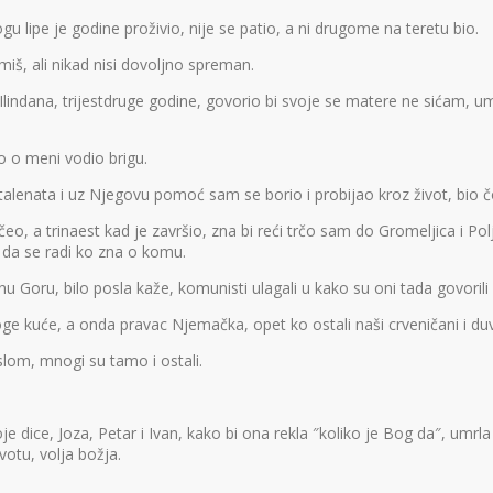
 lipe je godine proživio, nije se patio, a ni drugome na teretu bio.
miš, ali nikad nisi dovoljno spreman.
ije Ilindana, trijestdruge godine, govorio bi svoje se matere ne sićam
ko o meni vodio brigu.
o talenata i uz Njegovu pomoć sam se borio i probijao kroz život, bio 
eo, a trinaest kad je završio, zna bi reći trčo sam do Gromeljica i Pol
i da se radi ko zna o komu.
 Goru, bilo posla kaže, komunisti ulagali u kako su oni tada govorili 
oge kuće, a onda pravac Njemačka, opet ko ostali naši crveničani i duv
oslom, mnogi su tamo i ostali.
je dice, Joza, Petar i Ivan, kako bi ona rekla ″koliko je Bog da″, umr
votu, volja božja.