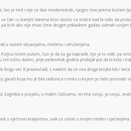
, bio je tvrd i nije se dao modernizirati, njegov stav prema kućnim lj
 čak i u starijim danima brzo skočio sa stolice kad bi vidio da prolazi
, pa bi ih ako nije imao čime drugim prikladnim gađao odmah svojim 
vali u raznim situacijama, mistima i okruženjima.
Poljica novim putem, čuo je da su ga napravili, tijo je to vidit, pa sm
 oni ručno davno, prije pedesetak godina probijali put da bi kola i trak
vala Bogu već 8 praunučadi, s nadom da će ova druga brojka biti i ve
j garaži koja mu je bila radionica i misto u kojem je rado provodio vri
iz Zagreba u posjetu, u malim čašicama, on ima svoju, ja svoju, znalo s
di u vječnom kraljevstvu, uvik će ostati u mojim mislim i sjećanjima.