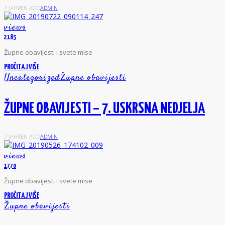
7 JAHREN AGO
ADMIN
views
2185
Ž
upne obavijesti i svete mise
PROČITAJ VIŠE
Uncategorized
Župne obavijesti
ŽUPNE OBAVIJESTI – 7. USKRSNA NEDJELJA
7 JAHREN AGO
ADMIN
views
1770
Ž
upne obavijesti i svete mise
PROČITAJ VIŠE
Župne obavijesti