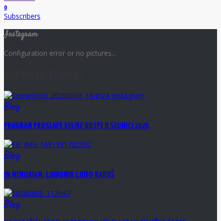
0
Subscribers
Instagram
Configuration error or no pictures...
JOURNEY STORIES
Blog
PROGRAM PROSLAVE VELIKE GOSPE U SEONICI 2026.
Blog
IN MEMORIAM: LJUBOMIR LJUBO RADOŠ
Blog