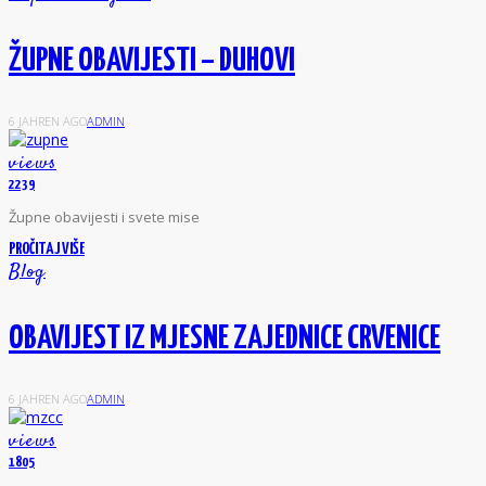
ŽUPNE OBAVIJESTI – DUHOVI
6 JAHREN AGO
ADMIN
views
2239
Ž
upne obavijesti i svete mise
PROČITAJ VIŠE
Blog
OBAVIJEST IZ MJESNE ZAJEDNICE CRVENICE
6 JAHREN AGO
ADMIN
views
1805