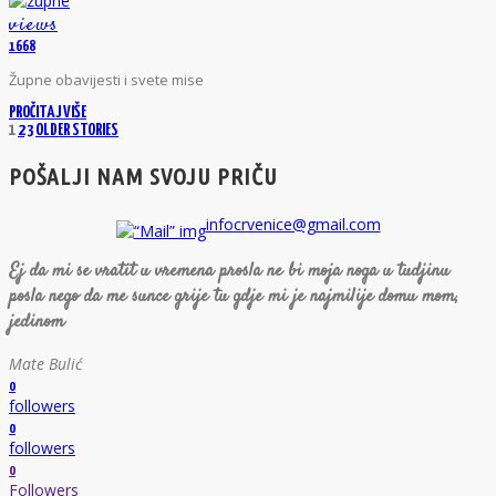
views
1668
Ž
upne obavijesti i svete mise
PROČITAJ VIŠE
1
2
3
OLDER STORIES
POŠALJI NAM SVOJU PRIČU
infocrvenice@gmail.com
Ej da mi se vratit u vremena prosla ne bi moja noga u tudjinu
posla nego da me sunce grije tu gdje mi je najmilije domu mom,
jedinom
Mate Bulić
0
followers
0
followers
0
Followers