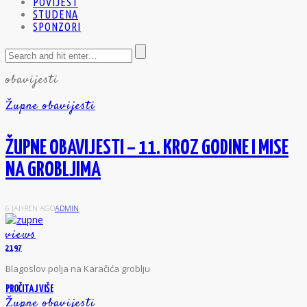
POVIJEST
STUDENA
SPONZORI
obavijesti
Župne obavijesti
ŽUPNE OBAVIJESTI – 11. KROZ GODINE I MISE
NA GROBLJIMA
6 JAHREN AGO
ADMIN
views
2197
B
lagoslov polja na Karačića groblju
PROČITAJ VIŠE
Župne obavijesti