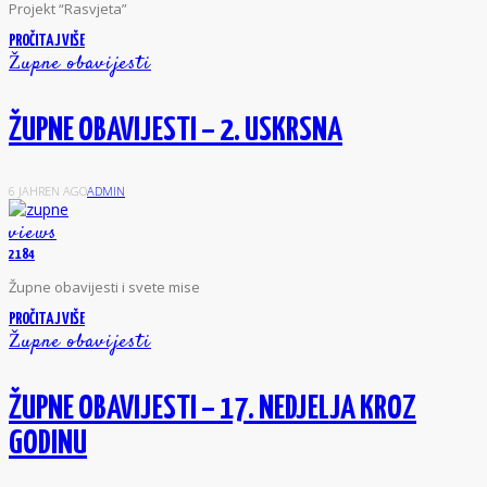
P
rojekt “Rasvjeta”
PROČITAJ VIŠE
Župne obavijesti
ŽUPNE OBAVIJESTI – 2. USKRSNA
6 JAHREN AGO
ADMIN
views
2184
Ž
upne obavijesti i svete mise
PROČITAJ VIŠE
Župne obavijesti
ŽUPNE OBAVIJESTI – 17. NEDJELJA KROZ
GODINU