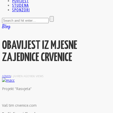
POVIJEST
STUDENA
SPONZORI
Blog
OBAVIJEST IZ MJESNE
ZAJEDNICE CRVENICE
ADMIN
6 JAHREN AGO
1806 VIEWS
P
rojekt “Rasvjeta”
Vaš tim crvenice.com