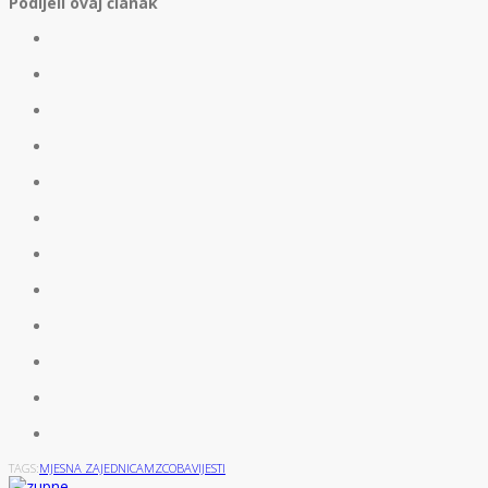
Podijeli ovaj članak
TAGS:
MJESNA ZAJEDNICA
MZC
OBAVIJESTI