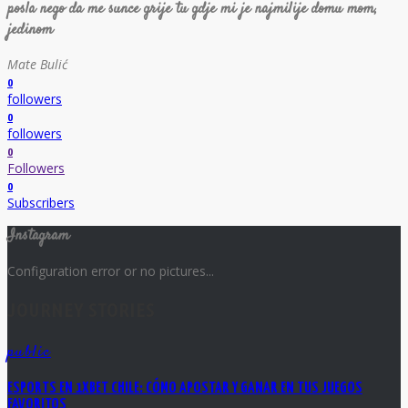
posla nego da me sunce grije tu gdje mi je najmilije domu mom,
jedinom
Mate Bulić
0
followers
0
followers
0
Followers
0
Subscribers
Instagram
Configuration error or no pictures...
JOURNEY STORIES
public
ESPORTS EN 1XBET CHILE: CÓMO APOSTAR Y GANAR EN TUS JUEGOS
FAVORITOS