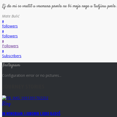
Ej da mi se vratit u vremena prosla ne bi moja noga u tudjinu posla
Mate Bulić
0
followers
0
followers
0
Followers
0
Subscribers
Instagram
Configuration error or no pictures...
JOURNEY STORIES
Blog
IN MEMORIAM: LJUBOMIR LJUBO RADOŠ