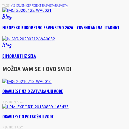
TAGS:
MZ CRVENICE
PROJEKT RASVJETA
RASVJETA
Blog
EUROPSKO RUKOMETNO PRVENSTVO 2020 – CRVENIČANI NA UTAKMICI
Blog
DIPLOMANTI IZ SELA
MOŽDA VAM SE I OVO SVIDI
OBAVIJEST MZ O ZATVARANJU VODE
7 JAHREN AGO
OBAVIJEST O POTROŠNJI VODE
7 JAHREN AGO