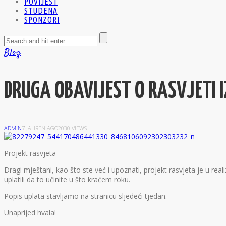
POVIJEST
STUDENA
SPONZORI
Blog
DRUGA OBAVIJEST O RASVJETI I
ADMIN
7 JAHREN AGO
2030 VIEWS
P
rojekt rasvjeta
Dragi mještani, kao što ste već i upoznati, projekt rasvjeta je u re
uplatili da to učinite u što kraćem roku.
Popis uplata stavljamo na stranicu sljedeći tjedan.
Unaprijed hvala!