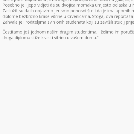
Posebno je lijepo vidjeti da su dvojica momaka umjesto odlaska u Nje
Zaslužili su da ih objavimo jer smo ponosni što i dalje ima upornih m
diplome bezbrižno krase vitrine u Crvenicama. Stoga, ova reportaža je 
Zahvala je i roditeljima svih onih studenata koji su završili studij p
Čestitamo još jednom našim dragim studentima, i želimo im poručiti: “
druga diploma stiže krasiti vitrinu u vašem domu.”