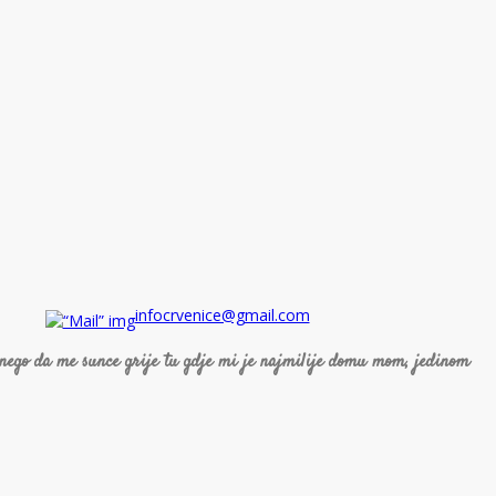
infocrvenice@gmail.com
 nego da me sunce grije tu gdje mi je najmilije domu mom, jedinom