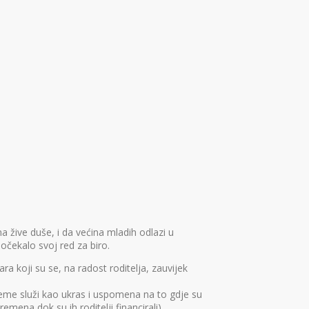
 žive duše, i da većina mladih odlazi u
očekalo svoj red za biro.
a koji su se, na radost roditelja, zauvijek
ijeme služi kao ukras i uspomena na to gdje su
mena dok su ih roditelji financirali).