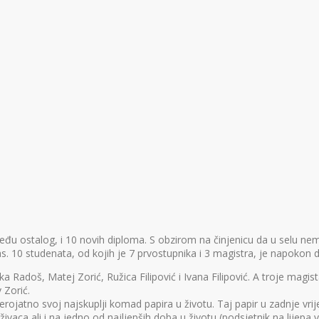
eđu ostalog, i 10 novih diploma. S obzirom na činjenicu da u selu nema
as. 10 studenata, od kojih je 7 prvostupnika i 3 magistra, je napokon d
doš, Matej Zorić, Ružica Filipović i Ivana Filipović. A troje magistar
 Zorić.
erojatno svoj najskuplji komad papira u životu. Taj papir u zadnje vr
ca ali i na jedno od najljepših doba u životu (podsjetnik na lijepa vre