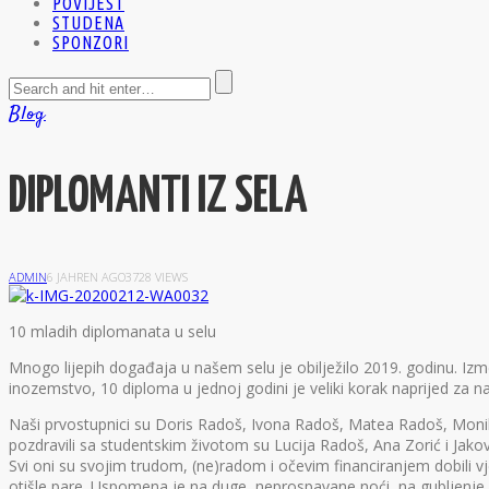
POVIJEST
STUDENA
SPONZORI
Blog
DIPLOMANTI IZ SELA
ADMIN
6 JAHREN AGO
3728 VIEWS
1
0 mladih diplomanata u selu
Mnogo lijepih događaja u našem selu je obilježilo 2019. godinu. Izm
inozemstvo, 10 diploma u jednoj godini je veliki korak naprijed za n
Naši prvostupnici su Doris Radoš, Ivona Radoš, Matea Radoš, Monika Ra
pozdravili sa studentskim životom su Lucija Radoš, Ana Zorić i Jakov
Svi oni su svojim trudom, (ne)radom i očevim financiranjem dobili vj
otišle pare. Uspomena je na duge, neprospavane noći, na gubljenje živa