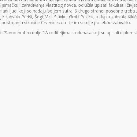
mačku i zarađivanja vlastitog novca, odlučila upisati fakultet i živj
ladi ljudi koji se nadaju boljem sutra. S druge strane, posebno treba za
zahvala Periši, Šegi, Vici, Slavku, Grbi i Pekiću, a dupla zahvala Kiki
rije postojanja stranice Crvenice.com te im se nije posebno zahvalilo.
Samo hrabro dalje.” A roditeljima studenata koji su upisali diplomski 