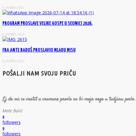
6 JAHREN AGO
PROGRAM PROSLAVE VELIKE GOSPE U SEONICI 2026.
6 JAHREN AGO
FRA ANTE RADOŠ PROSLAVIO MLADU MISU
6 JAHREN AGO
POŠALJI NAM SVOJU PRIČU
Ej da mi se vratit u vremena prosla ne bi moja noga u tudjinu posla
Mate Bulić
0
followers
0
followers