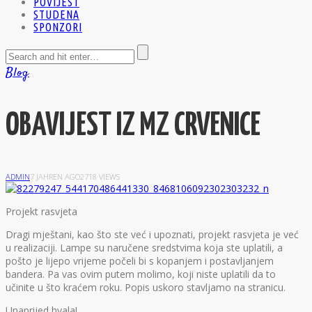
POVIJEST
STUDENA
SPONZORI
Blog
OBAVIJEST IZ MZ CRVENICE
ADMIN
7 JAHREN AGO
2718 VIEWS
P
rojekt rasvjeta
Dragi mještani, kao što ste već i upoznati, projekt rasvjeta je već
u realizaciji. Lampe su naručene sredstvima koja ste uplatili, a
pošto je lijepo vrijeme počeli bi s kopanjem i postavljanjem
bandera. Pa vas ovim putem molimo, koji niste uplatili da to
učinite u što kraćem roku. Popis uskoro stavljamo na stranicu.
Unaprijed hvala!