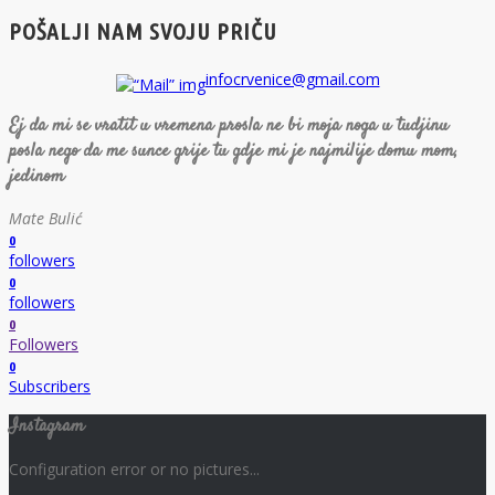
POŠALJI NAM SVOJU PRIČU
infocrvenice@gmail.com
Ej da mi se vratit u vremena prosla ne bi moja noga u tudjinu
posla nego da me sunce grije tu gdje mi je najmilije domu mom,
jedinom
Mate Bulić
0
followers
0
followers
0
Followers
0
Subscribers
Instagram
Configuration error or no pictures...