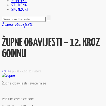
POVIJEST
STUDENA
SPONZORI
Župne obavijesti
ŽUPNE OBAVIJESTI – 12. KROZ
GODINU
ADMIN
8 JAHREN AGO
1501 VIEWS
Ž
upne obavijesti i svete mise
Vaš tim crvenice.com