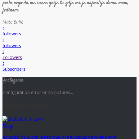
posla nego da me sunce grije tu gdje mi je najmilije domu mom,
jedinom
Mate Bulić
0
followers
0
followers
0
Followers
0
Subscribers
Instagram
Configuration error or no pictures...
JOURNEY STORIES
Blog
NA KARAČIĆA GROBLJU PROSLAVLJEN BLAGDAN SNJEŽNE GOSPE