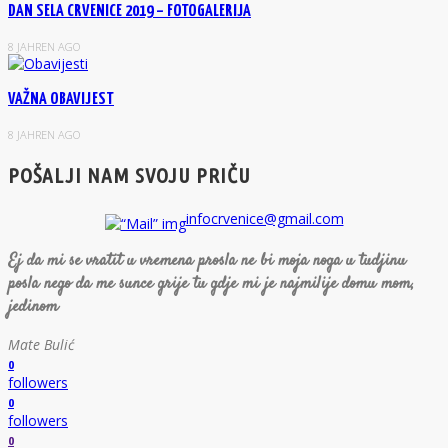
DAN SELA CRVENICE 2019 – FOTOGALERIJA
8 JAHREN AGO
VAŽNA OBAVIJEST
8 JAHREN AGO
POŠALJI NAM SVOJU PRIČU
infocrvenice@gmail.com
Ej da mi se vratit u vremena prosla ne bi moja noga u tudjinu
posla nego da me sunce grije tu gdje mi je najmilije domu mom,
jedinom
Mate Bulić
0
followers
0
followers
0