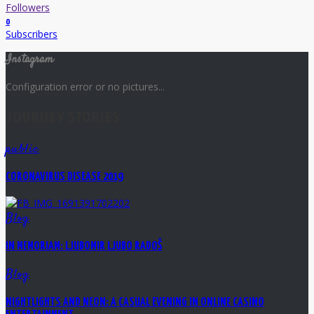
Followers
0
Subscribers
Instagram
Configuration error or no pictures...
JOURNEY STORIES
public
CORONAVIRUS DISEASE 2019
Blog
IN MEMORIAM: LJUBOMIR LJUBO RADOŠ
Blog
NIGHTLIGHTS AND NEON: A CASUAL EVENING IN ONLINE CASINO