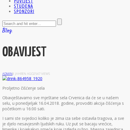
POVIJEST
STUDENA
SPONZORI
Blog
OBAVIJEST
ADMIN
8 JAHREN AGO
2547 VIEWS
P
roljetno čišćenje sela
Obavještavamo sve mještane sela Crvenica da će se u našem
selu, u ponedjeljak 16.04.2018. godine, provoditi akcija čišćenja s
početkom u 16:00 sati.
I sami ste svjedoci koliko je zima iza sebe ostavila tragova, a sve
je djelo nesavjesnih ljudskih ruku. Uz put se bacaju vrećice,
limenke i kojekakvo smeće koje izgleda ružno. Mjesna zajednica