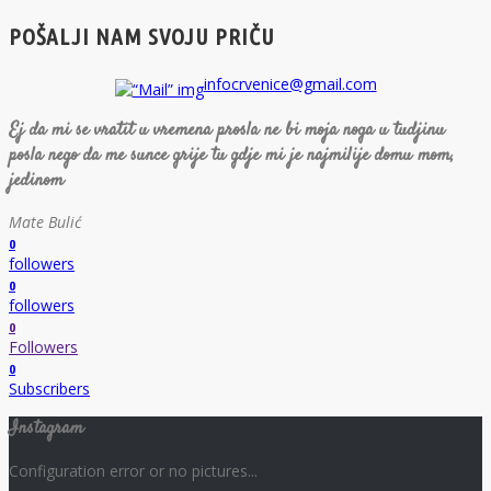
POŠALJI NAM SVOJU PRIČU
infocrvenice@gmail.com
Ej da mi se vratit u vremena prosla ne bi moja noga u tudjinu
posla nego da me sunce grije tu gdje mi je najmilije domu mom,
jedinom
Mate Bulić
0
followers
0
followers
0
Followers
0
Subscribers
Instagram
Configuration error or no pictures...