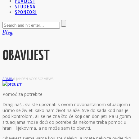
POVIJEST
STUDENA
SPONZORI
Blog
OBAVIJEST
ADMIN
6 JAHREN AGO
1542 VIEWS
P
omoć za potrebite
Dragi naši, svi ste upoznati s ovom novonastalnom situacijom i
učimo se živjeti kako nam život nalaže. Sve do sada kod nas je
pod kontrolom, ali se ne zna što će koji dan donijeti. Pa u gorim
situacijama može doći do potrebe da nekome treba pomoć u
hrani i lijekovima, a ne može sam to obaviti.
Obavijest svima vama koji ste daleko, a imate nekoga ovdje tko