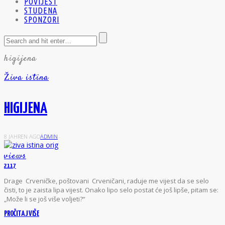
POVIJEST
STUDENA
SPONZORI
higijena
Živa istina
HIGIJENA
8 JAHREN AGO
ADMIN
views
2117
D
rage Crveničke, poštovani Crveničani, raduje me vijest da se selo
čisti, to je zaista lipa vijest. Onako lipo selo postat će još lipše, pitam se:
„Može li se još više voljeti?“
PROČITAJ VIŠE