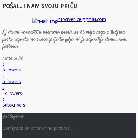
POŠALJI NAM SVOJU PRIČU
infocrvenice@gmail.com
Ej da mi se vratit u vremena prosla ne bi moja noga u tudjinu
posla nego da me sunce grije tu gdje mi je najmilije domu mom,
jedinom
Mate Bulić
0
followers
0
followers
0
Followers
0
Subscribers
Instagram
Configuration error or no pictures...