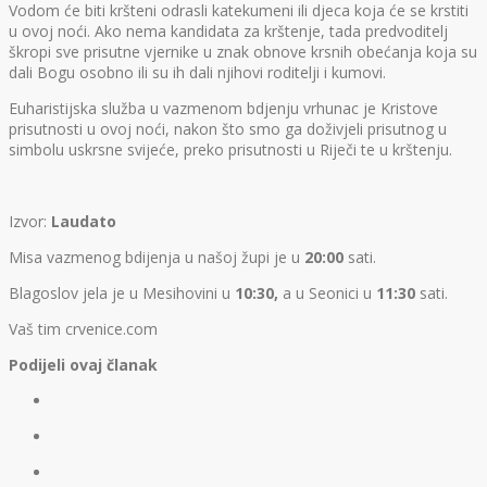
Vodom će biti kršteni odrasli katekumeni ili djeca koja će se krstiti
u ovoj noći. Ako nema kandidata za krštenje, tada predvoditelj
škropi sve prisutne vjernike u znak obnove krsnih obećanja koja su
dali Bogu osobno ili su ih dali njihovi roditelji i kumovi.
Euharistijska služba u vazmenom bdjenju vrhunac je Kristove
prisutnosti u ovoj noći, nakon što smo ga doživjeli prisutnog u
simbolu uskrsne svijeće, preko prisutnosti u Riječi te u krštenju.
Izvor:
Laudato
Misa vazmenog bdijenja u našoj župi je u
20:00
sati.
Blagoslov jela je u Mesihovini u
10:30,
a u Seonici u
11:30
sati.
Vaš tim crvenice.com
Podijeli ovaj članak