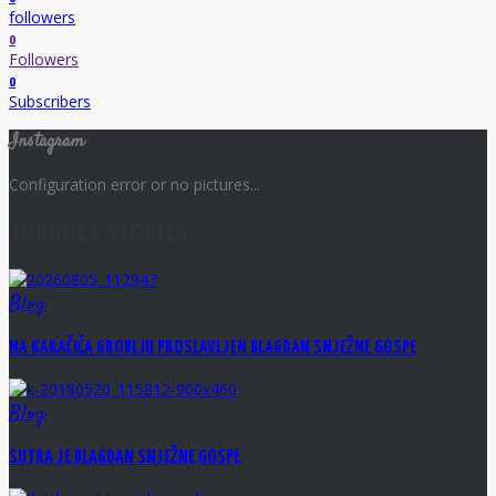
followers
0
Followers
0
Subscribers
Instagram
Configuration error or no pictures...
JOURNEY STORIES
Blog
NA KARAČIĆA GROBLJU PROSLAVLJEN BLAGDAN SNJEŽNE GOSPE
Blog
SUTRA JE BLAGDAN SNJEŽNE GOSPE