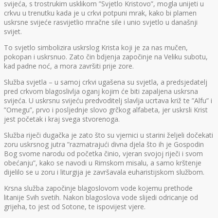
svijeća, s trostrukim usklikom ”Svjetlo Kristovo”, mogla unijeti u
crkvu u trenutku kada je u crkvi potpuni mrak, kako bi plamen
uskrsne svijeće rasvijetlio mračne sile i unio svjetlo u današnji
svijet.
To svjetlo simbolizira uskrslog Krista koji je za nas mučen,
pokopan i uskrsnuo. Zato čin bdjenja započinje na Veliku subotu,
kad padne noć, a mora završiti prije zore.
Služba svjetla – u samoj crkvi ugašena su svjetla, a predsjedatelj
pred crkvom blagoslivlja oganj kojim će biti zapaljena uskrsna
svijeća. U uskrsnu svijeću predvoditelj slavlja ucrtava križ te ”Alfu” i
”Omegu”, prvo i posljednje slovo grčkog alfabeta, jer uskrsli Krist
jest početak i kraj svega stvorenoga.
Služba riječi dugačka je zato što su vjernici u starini željeli dočekati
zoru uskrsnog jutra ”razmatrajući divna djela što ih je Gospodin
Bog svome narodu od početka činio, vjeran svojoj riječi i svom
obećanju”, kako se navodi u Rimskom misalu, a samo krštenje
dijelilo se u zoru i liturgija je završavala euharistijskom službom.
Krsna služba započinje blagoslovom vode kojemu prethode
litanije Svih svetih. Nakon blagoslova vode slijedi odricanje od
grijeha, to jest od Sotone, te ispovijest vjere.