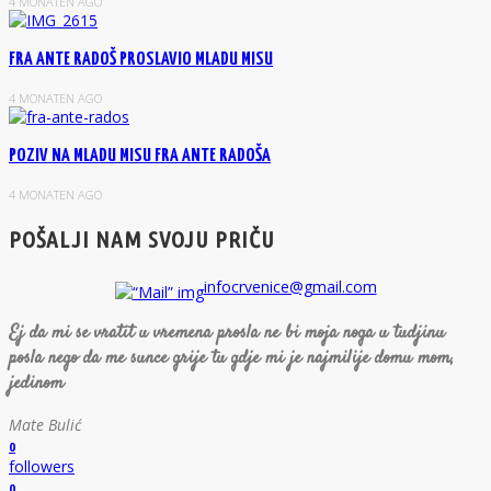
4 MONATEN AGO
FRA ANTE RADOŠ PROSLAVIO MLADU MISU
4 MONATEN AGO
POZIV NA MLADU MISU FRA ANTE RADOŠA
4 MONATEN AGO
POŠALJI NAM SVOJU PRIČU
infocrvenice@gmail.com
Ej da mi se vratit u vremena prosla ne bi moja noga u tudjinu
posla nego da me sunce grije tu gdje mi je najmilije domu mom,
jedinom
Mate Bulić
0
followers
0