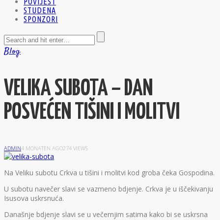
POVIJEST
STUDENA
SPONZORI
Blog
VELIKA SUBOTA – DAN
POSVEĆEN TIŠINI I MOLITVI
ADMIN
4 MONATEN AGO
274 VIEWS
Na Veliku subotu Crkva u tišini i molitvi kod groba čeka Gospodina.
U subotu navečer slavi se vazmeno bdjenje. Crkva je u iščekivanju
Isusova uskrsnuća.
Današnje bdjenje slavi se u večernjim satima kako bi se uskrsna