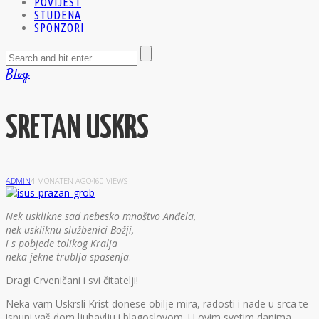
POVIJEST
STUDENA
SPONZORI
Blog
SRETAN USKRS
ADMIN
4 MONATEN AGO
460 VIEWS
Nek usklikne sad nebesko mnoštvo Anđela,
nek uskliknu službenici Božji,
i s pobjede tolikog Kralja
neka jekne trublja spasenja
.
Dragi Crveničani i svi čitatelji!
Neka vam Uskrsli Krist donese obilje mira, radosti i nade u srca te
ispuni vaš dom ljubavlju i blagoslovom. U ovim svetim danima,