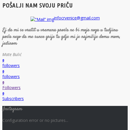
POŠALJI NAM SVOJU PRIČU
infocrvenice@gmail.com
Ej da mi se vratit u vremena prosla ne bi moja noga u tudjinu
posla nego da me sunce grije tu gdje mi je najmilije domu mom,
jedinom
Mate Bulić
0
followers
0
followers
0
Followers
0
Subscribers
Instagram
Configuration error or no pictures...