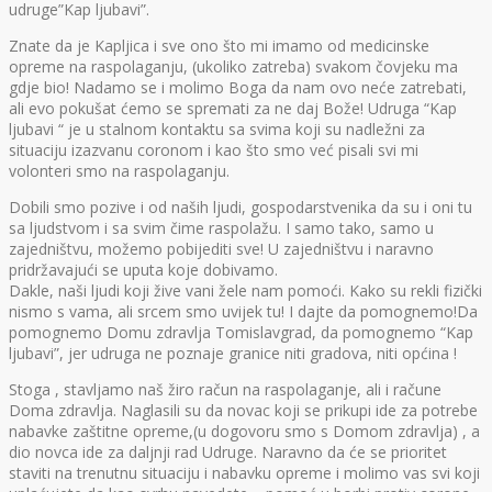
udruge”Kap ljubavi”.
Znate da je Kapljica i sve ono što mi imamo od medicinske
opreme na raspolaganju, (ukoliko zatreba) svakom čovjeku ma
gdje bio! Nadamo se i molimo Boga da nam ovo neće zatrebati,
ali evo pokušat ćemo se spremati za ne daj Bože! Udruga “Kap
ljubavi “ je u stalnom kontaktu sa svima koji su nadležni za
situaciju izazvanu coronom i kao što smo već pisali svi mi
volonteri smo na raspolaganju.
Dobili smo pozive i od naših ljudi, gospodarstvenika da su i oni tu
sa ljudstvom i sa svim čime raspolažu. I samo tako, samo u
zajedništvu, možemo pobijediti sve! U zajedništvu i naravno
pridržavajući se uputa koje dobivamo.
Dakle, naši ljudi koji žive vani žele nam pomoći. Kako su rekli fizički
nismo s vama, ali srcem smo uvijek tu! I dajte da pomognemo!Da
pomognemo Domu zdravlja Tomislavgrad, da pomognemo “Kap
ljubavi”, jer udruga ne poznaje granice niti gradova, niti općina !
Stoga , stavljamo naš žiro račun na raspolaganje, ali i račune
Doma zdravlja. Naglasili su da novac koji se prikupi ide za potrebe
nabavke zaštitne opreme,(u dogovoru smo s Domom zdravlja) , a
dio novca ide za daljnji rad Udruge. Naravno da će se prioritet
staviti na trenutnu situaciju i nabavku opreme i molimo vas svi koji