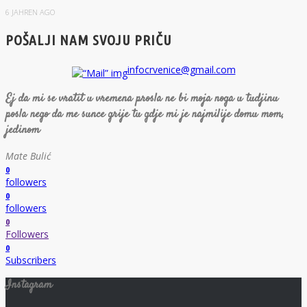
6 JAHREN AGO
POŠALJI NAM SVOJU PRIČU
infocrvenice@gmail.com
Ej da mi se vratit u vremena prosla ne bi moja noga u tudjinu
posla nego da me sunce grije tu gdje mi je najmilije domu mom,
jedinom
Mate Bulić
0
followers
0
followers
0
Followers
0
Subscribers
Instagram