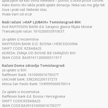
uplaćujete da kao svrhu navedete – pomoć u borbi protiv corone.
Kako bismo što lakše pratili uplate donacija. Neka vas ma gdje bili
čuva i prati naš Nebeski otac.
Hvala Vam od srca!
Naši računi :»KAP LJUBAVI» Tomislavgrad-BiH:
Kod RAIFFEISEN BANK d.d. Sarajevo glavna filijala Mostar
Transakcijski račun: 1610200033910037.
za uplate iz inozemstva
RAIFFEISEN BANK D.D. BOSNA I HERCEGOVINA
SWIFT CODE: RZBABA2S
ADRESA: ZMAJA OD BOSNE BB SARAJEVO BIH
IBAN CODE: BA391611200000511917
Računi Doma zdravlja Tomislavgrad:
za uplate iz BIH
Raiffeisen Bank: 1610000016730377
UniCredit bank: 3382302200137273
Intesa San Paolo Bank: 1549995000070014
Za uplate iz inozemstva:
Raiffeisen bank d.d. Bosna i Hercegovina
SWIFT CODE:RZBABA2S
IBAN CODE:BA391610000016730377