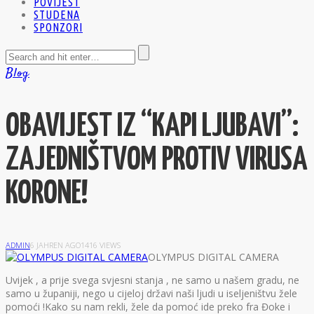
POVIJEST
STUDENA
SPONZORI
Blog
OBAVIJEST IZ “KAPI LJUBAVI”:
ZAJEDNIŠTVOM PROTIV VIRUSA
KORONE!
ADMIN
6 JAHREN AGO
1416 VIEWS
OLYMPUS DIGITAL CAMERA
U
vijek , a prije svega svjesni stanja , ne samo u našem gradu, ne
samo u županiji, nego u cijeloj državi naši ljudi u iseljeništvu žele
pomoći !Kako su nam rekli, žele da pomoć ide preko fra Đoke i