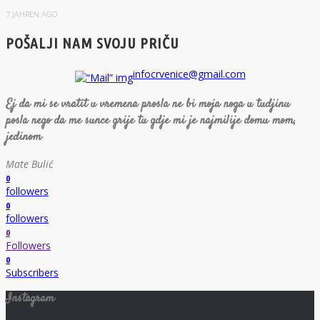
7 JAHREN AGO
POŠALJI NAM SVOJU PRIČU
infocrvenice@gmail.com
Ej da mi se vratit u vremena prosla ne bi moja noga u tudjinu
posla nego da me sunce grije tu gdje mi je najmilije domu mom,
jedinom
Mate Bulić
0
followers
0
followers
0
Followers
0
Subscribers
Instagram