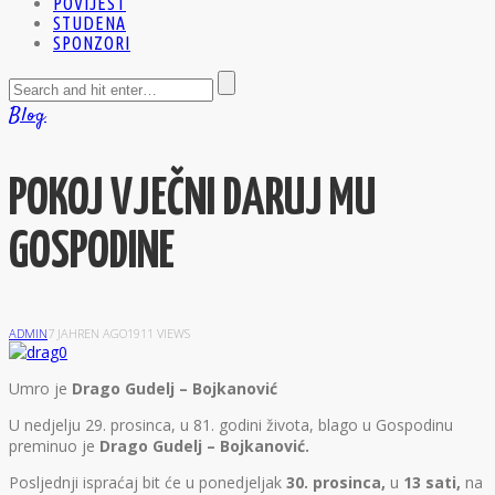
POVIJEST
STUDENA
SPONZORI
Blog
POKOJ VJEČNI DARUJ MU
GOSPODINE
ADMIN
7 JAHREN AGO
1911 VIEWS
U
mro je
Drago Gudelj – Bojkanović
U nedjelju 29. prosinca, u 81. godini života, blago u Gospodinu
preminuo je
Drago Gudelj – Bojkanović.
Posljednji ispraćaj bit će u ponedjeljak
30. prosinca,
u
13 sati,
na