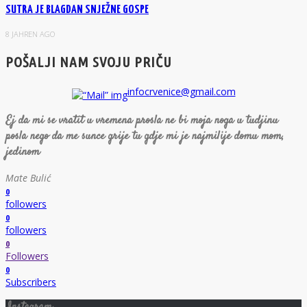
SUTRA JE BLAGDAN SNJEŽNE GOSPE
8 JAHREN AGO
POŠALJI NAM SVOJU PRIČU
infocrvenice@gmail.com
Ej da mi se vratit u vremena prosla ne bi moja noga u tudjinu
posla nego da me sunce grije tu gdje mi je najmilije domu mom,
jedinom
Mate Bulić
0
followers
0
followers
0
Followers
0
Subscribers