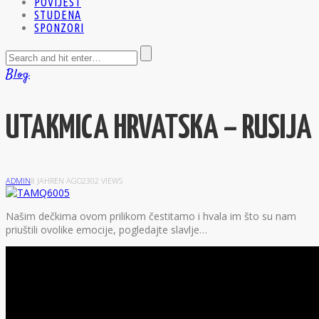
POVIJEST
STUDENA
SPONZORI
Blog
UTAKMICA HRVATSKA – RUSIJA
ADMIN
8 JAHREN AGO
2302 VIEWS
N
ašim dečkima ovom prilikom čestitamo i hvala im što su nam
priuštili ovolike emocije, pogledajte slavlje…