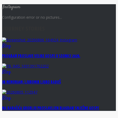
Instagram
Configuration error or no pictures...
JOURNEY STORIES
Blog
PROGRAM PROSLAVE VELIKE GOSPE U SEONICI 2026.
Blog
IN MEMORIAM: LJUBOMIR LJUBO RADOŠ
Blog
NA KARAČIĆA GROBLJU PROSLAVLJEN BLAGDAN SNJEŽNE GOSPE