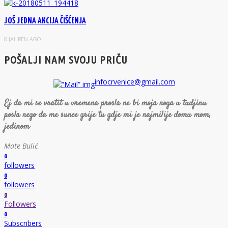
JOŠ JEDNA AKCIJA ČIŠĆENJA
8 JAHREN AGO
POŠALJI NAM SVOJU PRIČU
infocrvenice@gmail.com
Ej da mi se vratit u vremena prosla ne bi moja noga u tudjinu
posla nego da me sunce grije tu gdje mi je najmilije domu mom,
jedinom
Mate Bulić
0
followers
0
followers
0
Followers
0
Subscribers