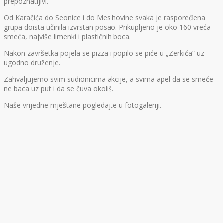
prepoznatljivi.
Od Karačića do Seonice i do Mesihovine svaka je raspoređena
grupa doista učinila izvrstan posao. Prikupljeno je oko 160 vreća
smeća, najviše limenki i plastičnih boca.
Nakon završetka pojela se pizza i popilo se piće u „Zerkića“ uz
ugodno druženje.
Zahvaljujemo svim sudionicima akcije, a svima apel da se smeće
ne baca uz put i da se čuva okoliš.
Naše vrijedne mještane pogledajte u fotogaleriji.