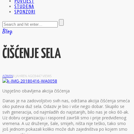
POVIJEST
STUDENA
SPONZORI
Blog
ČIŠĆENJE SELA
ADMIN
8 JAHREN AGO
3447 VIEWS
U
spješno obavljena akcija čišćenja
Danas je na zadovoljstvo svih nas, održana akcija čišćenja smeća
oko puteva duž sela. Odaziv je bio i više nego dobar. Skupilo se
svih generacija, od najmlađih do najstarijih, bilo nas je oko 60-ak.
Uz dobru organizaciju i raspored završili smo i prije predviđenog
vremena. A uz druženje, šale, smijeh, ništa nije teško, tako smo
još jednom pokazali koliko može duh zajedništva po kojem smo