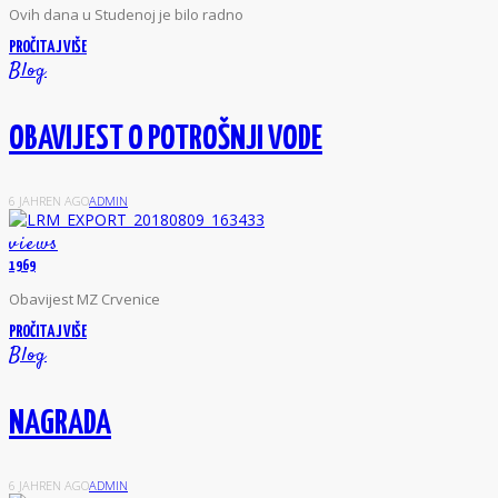
O
vih dana u Studenoj je bilo radno
PROČITAJ VIŠE
Blog
OBAVIJEST O POTROŠNJI VODE
6 JAHREN AGO
ADMIN
views
1969
O
bavijest MZ Crvenice
PROČITAJ VIŠE
Blog
NAGRADA
6 JAHREN AGO
ADMIN