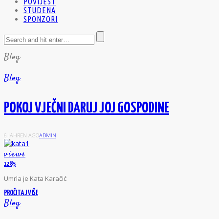
POVIJEST
STUDENA
SPONZORI
Blog
Blog
POKOJ VJEČNI DARUJ JOJ GOSPODINE
6 JAHREN AGO
ADMIN
views
1285
U
mrla je Kata Karačić
PROČITAJ VIŠE
Blog