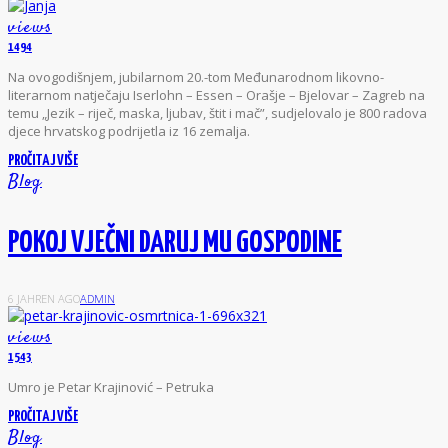
views
1494
Na ovogodišnjem, jubilarnom 20.-tom Međunarodnom likovno-
literarnom natječaju Iserlohn – Essen – Orašje – Bjelovar – Zagreb na
temu „Jezik – riječ, maska, ljubav, štit i mač”, sudjelovalo je 800 radova
djece hrvatskog podrijetla iz 16 zemalja.
PROČITAJ VIŠE
Blog
POKOJ VJEČNI DARUJ MU GOSPODINE
6 JAHREN AGO
ADMIN
views
1543
U
mro je Petar Krajinović – Petruka
PROČITAJ VIŠE
Blog