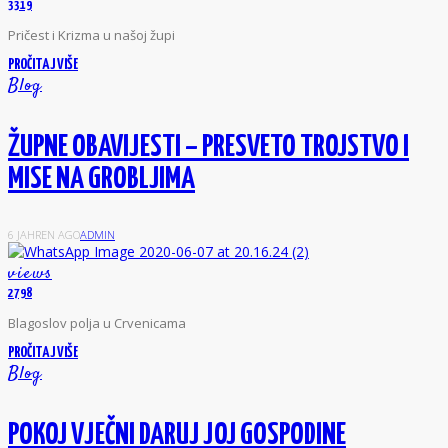
3319
P
ričest i Krizma u našoj župi
PROČITAJ VIŠE
Blog
ŽUPNE OBAVIJESTI – PRESVETO TROJSTVO I
MISE NA GROBLJIMA
6 JAHREN AGO
ADMIN
views
2798
B
lagoslov polja u Crvenicama
PROČITAJ VIŠE
Blog
POKOJ VJEČNI DARUJ JOJ GOSPODINE