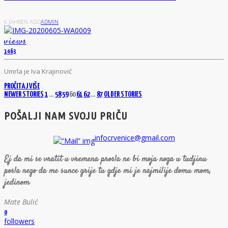
6 JAHREN AGO
ADMIN
views
1463
U
mrla je Iva Krajinović
PROČITAJ VIŠE
NEWER STORIES
1
…
58
59
60
61
62
…
87
OLDER STORIES
POŠALJI NAM SVOJU PRIČU
infocrvenice@gmail.com
Ej da mi se vratit u vremena prosla ne bi moja noga u tudjinu
posla nego da me sunce grije tu gdje mi je najmilije domu mom,
jedinom
Mate Bulić
0
followers