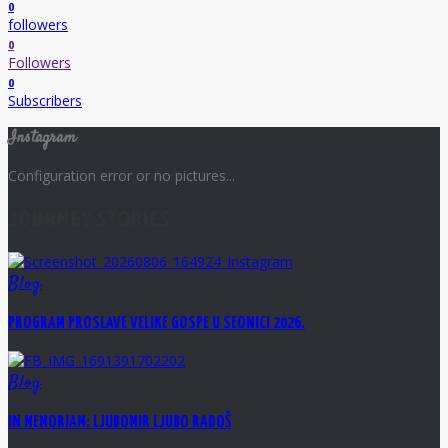
0
followers
0
Followers
0
Subscribers
Instagram
Configuration error or no pictures...
JOURNEY STORIES
Blog
PROGRAM PROSLAVE VELIKE GOSPE U SEONICI 2026.
Blog
IN MEMORIAM: LJUBOMIR LJUBO RADOŠ