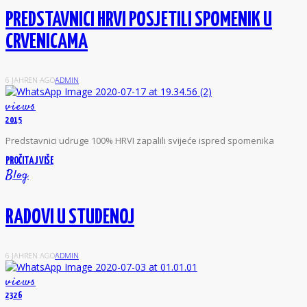
PREDSTAVNICI HRVI POSJETILI SPOMENIK U
CRVENICAMA
6 JAHREN AGO
ADMIN
views
2015
P
redstavnici udruge 100% HRVI zapalili svijeće ispred spomenika
PROČITAJ VIŠE
Blog
RADOVI U STUDENOJ
6 JAHREN AGO
ADMIN
views
2326