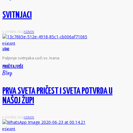
SVITNJACI
6 JAHREN AGO
ADMIN
views
1602
P
aljenje svitnjaka uoči sv. Ivana
PROČITAJ VIŠE
Blog
PRVA SVETA PRIČEST I SVETA POTVRDA U
NAŠOJ ŽUPI
6 JAHREN AGO
ADMIN
views