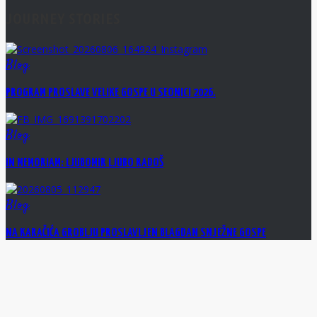
JOURNEY STORIES
Blog
PROGRAM PROSLAVE VELIKE GOSPE U SEONICI 2026.
Blog
IN MEMORIAM: LJUBOMIR LJUBO RADOŠ
Blog
NA KARAČIĆA GROBLJU PROSLAVLJEN BLAGDAN SNJEŽNE GOSPE