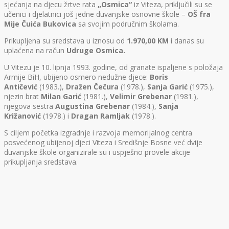
sjećanja na djecu žrtve rata
„Osmica“
iz Viteza, priključili su se
učenici i djelatnici još jedne duvanjske osnovne škole –
OŠ fra
Mije Čuića Bukovica
sa svojim područnim školama.
Prikupljena su sredstava u iznosu od
1.970,00 KM
i danas su
uplaćena na račun
Udruge Osmica.
U Vitezu je 10. lipnja 1993. godine, od granate ispaljene s položaja
Armije BiH, ubijeno osmero nedužne djece:
Boris
Antičević
(1983.),
Dražen Čečura
(1978.),
Sanja Garić
(1975.),
njezin brat
Milan Garić
(1981.),
Velimir Grebenar
(1981.),
njegova sestra
Augustina Grebenar
(1984.),
Sanja
Križanović
(1978.) i
Dragan Ramljak
(1978.).
S ciljem početka izgradnje i razvoja memorijalnog centra
posvećenog ubijenoj djeci Viteza i Središnje Bosne već dvije
duvanjske škole organizirale su i uspješno provele akcije
prikupljanja sredstava.