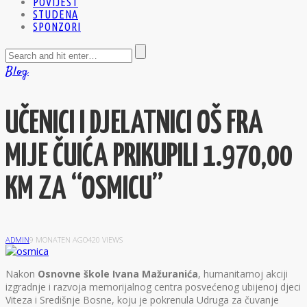
POVIJEST
STUDENA
SPONZORI
Blog
UČENICI I DJELATNICI OŠ FRA
MIJE ČUIĆA PRIKUPILI 1.970,00
KM ZA “OSMICU”
ADMIN
9 MONATEN AGO
420 VIEWS
N
akon
Osnovne škole Ivana Mažuranića
, humanitarnoj akciji
izgradnje i razvoja memorijalnog centra posvećenog ubijenoj djeci
Viteza i Središnje Bosne, koju je pokrenula Udruga za čuvanje