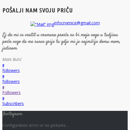
POŠALJI NAM SVOJU PRIČU
infocrvenice@gmail.com
Ej da mi se vratit u vremena prosla ne bi moja noga u tudjinu
posla nego da me sunce grije tu gdje mi je najmilije domu mom,
jedinom
Mate Bulić
0
followers
0
followers
0
Followers
0
Subscribers
Instagram
Configuration error or no pictures...