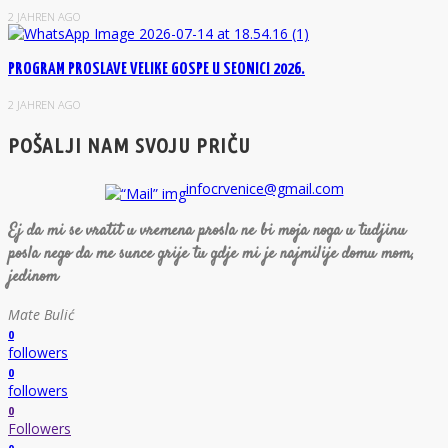
2 JAHREN AGO
PROGRAM PROSLAVE VELIKE GOSPE U SEONICI 2026.
2 JAHREN AGO
POŠALJI NAM SVOJU PRIČU
infocrvenice@gmail.com
Ej da mi se vratit u vremena prosla ne bi moja noga u tudjinu
posla nego da me sunce grije tu gdje mi je najmilije domu mom,
jedinom
Mate Bulić
0
followers
0
followers
0
Followers