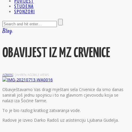
POVIJEST
STUDENA
SPONZORI
Blog
OBAVIJEST IZ MZ CRVENICE
ADMIN
2 JAHREN AGO
863 VIEWS
O
bavještavamo Vas dragi mještani sela Crvenice da smo danas
sanirali još jednu spojnicu i to na glavnom cjevovodu koja se
nalazi iza Šoćine farme.
To je bio razlog kratkog zatvaranja vode.
Radove je izveo Darko Radoš uz asistenciju Ljubana Gudelja.