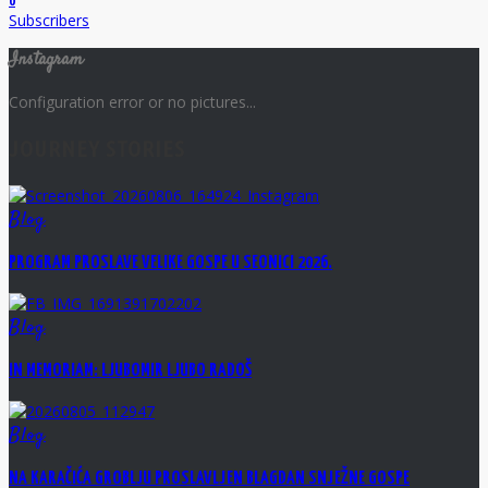
0
Subscribers
Instagram
Configuration error or no pictures...
JOURNEY STORIES
Blog
PROGRAM PROSLAVE VELIKE GOSPE U SEONICI 2026.
Blog
IN MEMORIAM: LJUBOMIR LJUBO RADOŠ
Blog
NA KARAČIĆA GROBLJU PROSLAVLJEN BLAGDAN SNJEŽNE GOSPE