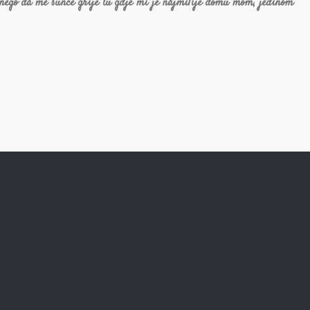
 nego da me sunce grije tu gdje mi je najmilije domu mom, jedinom