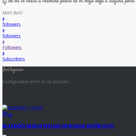
Ej da mi se vratit u vremena prosla ne bi moja noga u tudjinu posla
Mate Bulić
0
followers
0
followers
0
Followers
0
Subscribers
Instagram
Configuration error or no pictures...
JOURNEY STORIES
Blog
NA KARAČIĆA GROBLJU PROSLAVLJEN BLAGDAN SNJEŽNE GOSPE