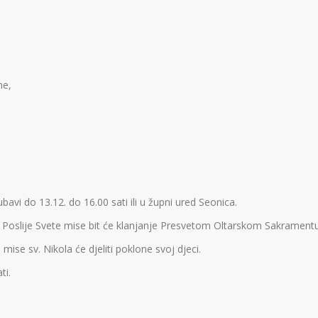
ne,
bavi do 13.12. do 16.00 sati ili u župni ured Seonica.
ati. Poslije Svete mise bit će klanjanje Presvetom Oltarskom Sakramentu
e mise sv. Nikola će djeliti poklone svoj djeci.
ti.