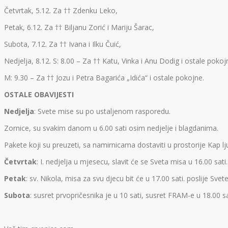
Četvrtak, 5.12. Za †† Zdenku Leko,
Petak, 6.12. Za †† Biljanu Zorić i Mariju Šarac,
Subota, 7.12. Za †† Ivana i Ilku Čuić,
Nedjelja, 8.12. S: 8.00 – Za †† Katu, Vinka i Anu Dodig i ostale pokoj
M: 9.30 – Za †† Jozu i Petra Bagarića „Idića“ i ostale pokojne.
OSTALE OBAVIJESTI
Nedjelja
: Svete mise su po ustaljenom rasporedu.
Zornice, su svakim danom u 6.00 sati osim nedjelje i blagdanima.
Pakete koji su preuzeti, sa namirnicama dostaviti u prostorije Kap lju
Četvrtak
: I. nedjelja u mjesecu, slavit će se Sveta misa u 16.00 s
Petak
: sv. Nikola, misa za svu djecu bit će u 17.00 sati. poslije Svet
Subota
: susret prvopričesnika je u 10 sati, susret FRAM-e u 18.00 sa