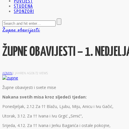
POVIJEST
STUDENA
SPONZORI
Župne obavijesti
ŽUPNE OBAVIJESTI – 1. NEDJEL
ADMIN
2 JAHREN AGO
672 VIEWS
Ž
upne obavijesti i svete mise
Nakana svetih misa kroz sljedeći tjedan:
Ponedjeljak, 2.12 Za †† Blažu, Ljubu, Miju, Anicu i Ivu Gačić,
Utorak, 3.12. Za †† Ivana i Ivu Grgić „Simić“,
Srijeda, 4.12. Za †† Ivana i Jerku Bagarića i ostale pokojne,