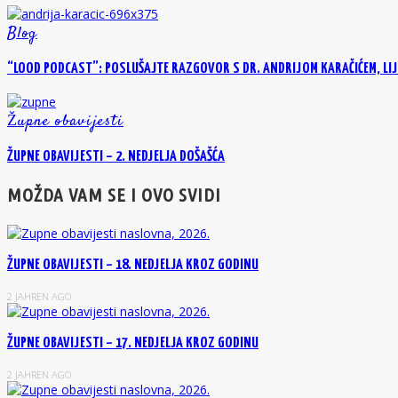
Blog
“LOOD PODCAST”: POSLUŠAJTE RAZGOVOR S DR. ANDRIJOM KARAČIĆEM, LIJ
Župne obavijesti
ŽUPNE OBAVIJESTI – 2. NEDJELJA DOŠAŠĆA
MOŽDA VAM SE I OVO SVIDI
ŽUPNE OBAVIJESTI – 18. NEDJELJA KROZ GODINU
2 JAHREN AGO
ŽUPNE OBAVIJESTI – 17. NEDJELJA KROZ GODINU
2 JAHREN AGO