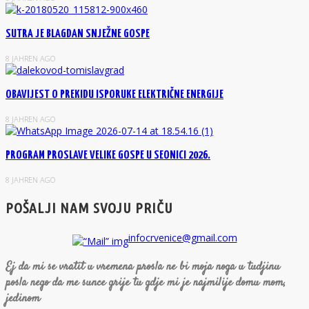
SUTRA JE BLAGDAN SNJEŽNE GOSPE
8 JAHREN AGO
OBAVIJEST O PREKIDU ISPORUKE ELEKTRIČNE ENERGIJE
8 JAHREN AGO
PROGRAM PROSLAVE VELIKE GOSPE U SEONICI 2026.
8 JAHREN AGO
POŠALJI NAM SVOJU PRIČU
infocrvenice@gmail.com
Ej da mi se vratit u vremena prosla ne bi moja noga u tudjinu
posla nego da me sunce grije tu gdje mi je najmilije domu mom,
jedinom