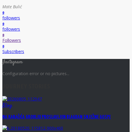
Mate Bulić
0
followers
0
followers
0
Followers
0
Subscribers
Instagram
Configuration error or no pictures...
JOURNEY STORIES
Blog
NA KARAČIĆA GROBLJU PROSLAVLJEN BLAGDAN SNJEŽNE GOSPE