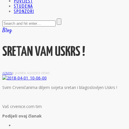
POVIJEST
STUDENA
SPONZORI
Blog
SRETAN VAM USKRS !
ADMIN
8 JAHREN AGO
3303 VIEWS
S
vim Crveničanima diljem svijeta sretan i blagoslovljen Uskrs !
Vaš crvenice.com tim
Podijeli ovaj članak