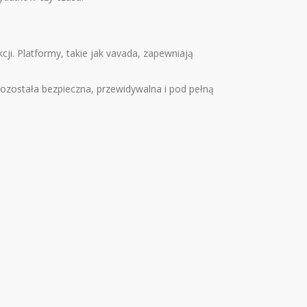
ji. Platformy, takie jak vavada, zapewniają
pozostała bezpieczna, przewidywalna i pod pełną