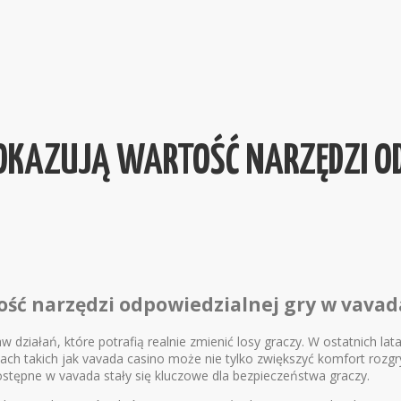
POKAZUJĄ WARTOŚĆ NARZĘDZI O
ość narzędzi odpowiedzialnej gry w vavad
w działań, które potrafią realnie zmienić losy graczy. W ostatnich la
ch takich jak vavada casino może nie tylko zwiększyć komfort rozgr
ostępne w vavada stały się kluczowe dla bezpieczeństwa graczy.