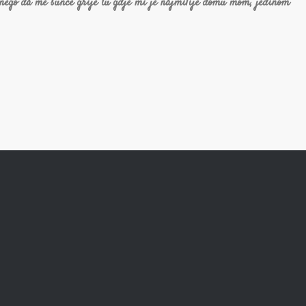
 nego da me sunce grije tu gdje mi je najmilije domu mom, jedinom