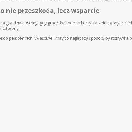
o nie przeszkoda, lecz wsparcie
lna gra działa wtedy, gdy gracz świadomie korzysta z dostępnych funkc
skuteczny.
sób pełnoletnich. Właściwe limity to najlepszy sposób, by rozrywka 