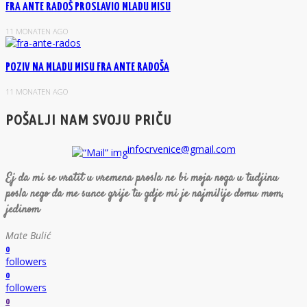
FRA ANTE RADOŠ PROSLAVIO MLADU MISU
11 MONATEN AGO
POZIV NA MLADU MISU FRA ANTE RADOŠA
11 MONATEN AGO
POŠALJI NAM SVOJU PRIČU
infocrvenice@gmail.com
Ej da mi se vratit u vremena prosla ne bi moja noga u tudjinu
posla nego da me sunce grije tu gdje mi je najmilije domu mom,
jedinom
Mate Bulić
0
followers
0
followers
0