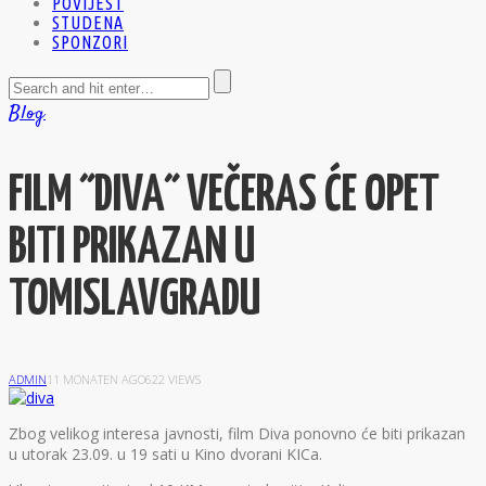
POVIJEST
STUDENA
SPONZORI
Blog
FILM ˝DIVA˝ VEČERAS ĆE OPET
BITI PRIKAZAN U
TOMISLAVGRADU
ADMIN
11 MONATEN AGO
622 VIEWS
Zbog velikog interesa javnosti, film Diva ponovno će biti prikazan
u utorak 23.09. u 19 sati u Kino dvorani KICa.