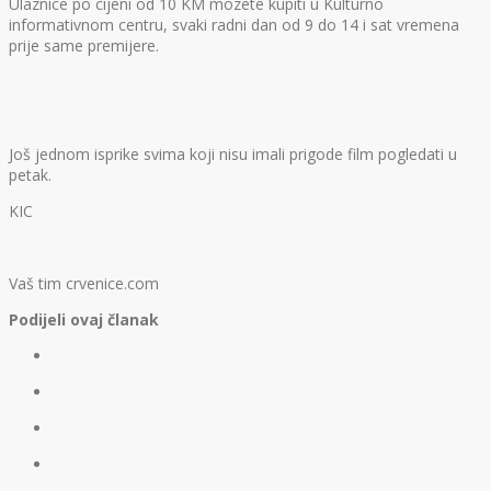
Ulaznice po cijeni od 10 KM mozete kupiti u Kulturno
informativnom centru, svaki radni dan od 9 do 14 i sat vremena
prije same premijere.
Još jednom isprike svima koji nisu imali prigode film pogledati u
petak.
KIC
Vaš tim crvenice.com
Podijeli ovaj članak